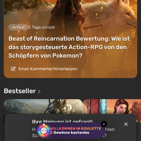
Artikel
2 Tage zurück
Beast of Reincarnation Bewertung: Wie ist
das storygesteuerte Action-RPG von den
Schöpfern von Pokemon?
Einen Kommentar hinterlassen
Bestseller
Ihre Meinung ist gefragt!
×
WILLKOMMEN IM ROULETTE
Haben Sie
2Dark
gespielt? Empfehlen
GTA 5
Fallout 76
3
Gewinne kostenlos
Sie dieses Spiel anderen Nutzern?
Ab €3.99
Ab €0.17