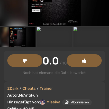
0.0
/ 10
Noch hat niemand die Datei bewertet.
2Dark
/
Cheats
/
Trainer
Autor:
MrAntiFun
Hinzugefügt von:
Missiya
Abonnieren
Größe:
4.40 MB