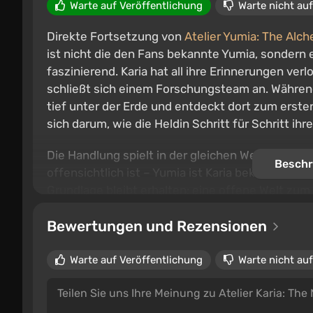
Warte auf Veröffentlichung
Warte nicht auf
Direkte Fortsetzung von
Atelier Yumia: The Alc
ist nicht die den Fans bekannte Yumia, sondern
faszinierend. Karia hat all ihre Erinnerungen ver
schließt sich einem Forschungsteam an. Während
tief unter der Erde und entdeckt dort zum erste
sich darum, wie die Heldin Schritt für Schritt
Die Handlung spielt in der gleichen Welt von Alad
Beschr
offensichtlich ist – Yumia ist Karia bekannt und 
Grundlage bleibt erhalten: eine offene Welt z
synthetisieren und dynamische Kämpfe, die auf 
Bewertungen und Rezensionen
Warte auf Veröffentlichung
Warte nicht auf