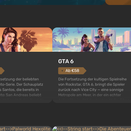
GTA 6
Ab €58
setzung der beliebten
Die Fortsetzung der kultigen Spielreihe
to-Serie. Der Schauplatz
von Rockstar, GTA 6, bringt die Spieler
s Santos, die bereits in
zurück nach Vice City — eine sonnige
to: San Andreas beliebt
Metropole am Meer, in der ein echter
 Mal erzählt das Spiel die
Actionfilm im Stil der besten Mafia-Filme
 gleich drei Charakteren:
spielt. Im Mittelpunkt stehen Lucia und
r und Franklin, zwischen
Jason — ein Verbrecherpaar, das in
eit...
ernsthafte Schwierigkeiten g...