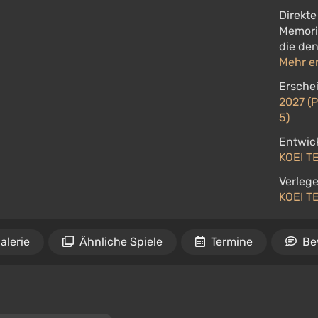
Direkte
Memorie
die den
Mehr e
Ersche
2027 (P
5)
Entwick
KOEI T
Verlege
KOEI T
alerie
Ähnliche Spiele
Termine
Be