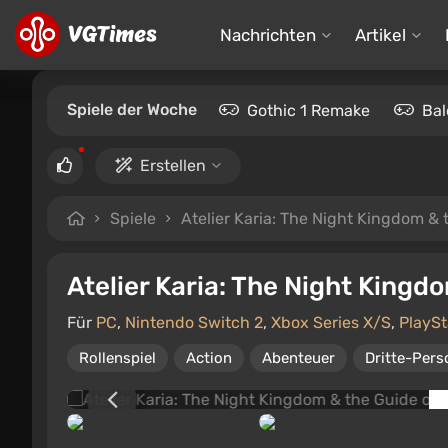
Nachrichten
Artikel
Spiele der Woche
Gothic 1 Remake
Bal
Erstellen
Spiele
Atelier Karia: The Night Kingdom &
Atelier Karia: The Night Kingd
Für
PC
,
Nintendo Switch 2
,
Xbox Series X/S
,
PlaySt
Rollenspiel
Action
Abenteuer
Dritte-Pers