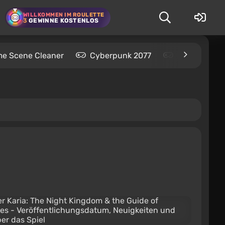
WILLKOMMEN IM ROULETTE
3
GEWINNE KOSTENLOS
me Scene Cleaner
Cyberpunk 2077
Kingdom Com