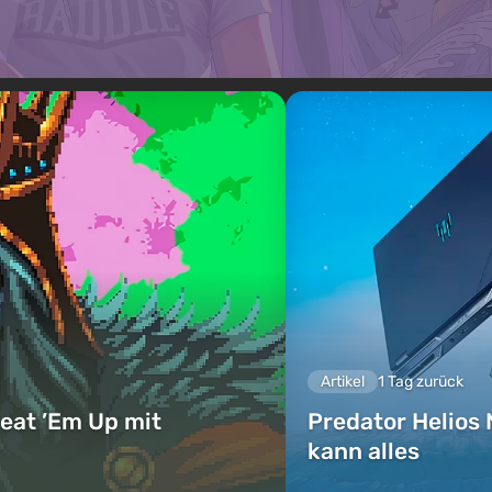
Artikel
1 Tag zurück
eat ’Em Up mit
Predator Helios 
kann alles