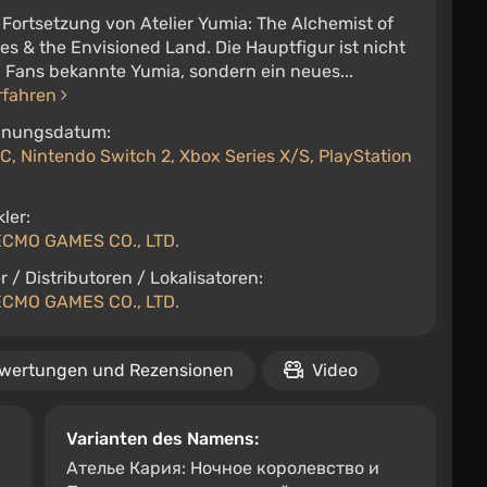
 Fortsetzung von Atelier Yumia: The Alchemist of
s & the Envisioned Land. Die Hauptfigur ist nicht
 Fans bekannte Yumia, sondern ein neues...
rfahren
inungsdatum:
C, Nintendo Switch 2, Xbox Series X/S, PlayStation
ler:
ECMO GAMES CO., LTD.
r / Distributoren / Lokalisatoren:
ECMO GAMES CO., LTD.
wertungen und Rezensionen
Video
Varianten des Namens:
Ателье Кария: Ночное королевство и