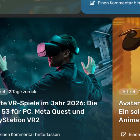
Einen Kommentar hin
kel
2 Tage zurück
Artikel
te VR-Spiele im Jahr 2026: Die
Avatar
 53 für PC, Meta Quest und
Ein so
yStation VR2
Animat
Einen Kommentar hinterlassen
Einen