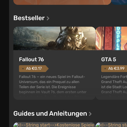
Bestseller
GTA 5
Fallout 76
Ab €3.99
Ab €0.17
Legendäre Fort
Fallout 76 — ein neues Spiel im Fallout-
Grand Theft Au
Universum, das ein Prequel zu allen
ist die Stadt Lo
Teilen der Serie ist. Die Ereignisse
Grand Theft Au
beginnen im Vault 76, dem ersten unter
war. Zum ersten
den gebauten. Es sollte laut den Plänen
Geschichte von
der Vault-Tec-Spezialisten das erste sein,
Michael, Trevo
das nach dem Abwurf von Atombomben
Guides und Anleitungen
denen Sie jederz
auf Amerika geöffnet wird. De...