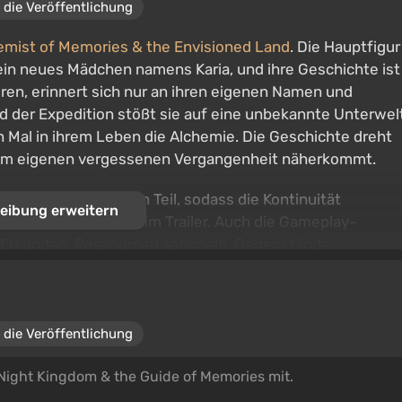
 die Veröffentlichung
hemist of Memories & the Envisioned Land
. Die Hauptfigur
 ein neues Mädchen namens Karia, und ihre Geschichte ist
loren, erinnert sich nur an ihren eigenen Namen und
 der Expedition stößt sie auf eine unbekannte Unterwel
n Mal in ihrem Leben die Alchemie. Die Geschichte dreht
 ihrem eigenen vergessenen Vergangenheit näherkommt.
iss wie im vorherigen Teil, sodass die Kontinuität
eibung erweitern
erscheint selbst kurz im Trailer. Auch die Gameplay-
um Erkunden, Ressourcen sammeln, Gegenstände
Reaktionen basieren.
 die Veröffentlichung