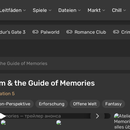
Leitfäden
Spiele
Dateien
Markt
Chill
dur's Gate 3
Palworld
Romance Club
Cri
 the Guide of Memories
om & the Guide of Memories
ation 5
on-Perspektive
Erforschung
Offene Welt
Fantasy