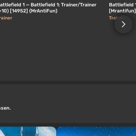
attlefield 1 — Battlefield 1: Trainer/Trainer
Battlefield 
+10) [14952] {MrAntiFun}
[Mrantifun]
rainer
Trainer
ssen.