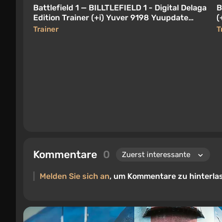
Battlefield 1 — BILLTLEFIELD 1 - Digital Delaga
B
Edition Trainer (+i) Yuver 9198 Yuupdate
(
3SHSH4 Bitsch Yubaracyudash
Trainer
T
Kommentare
0
Melden Sie sich an
, um Kommentare zu hinterla