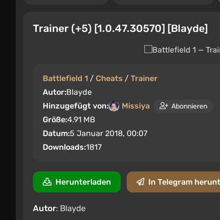
Trainer (+5) [1.0.47.30570] [Blayde]
Battlefield 1
/
Cheats
/
Trainer
Autor:
Blayde
Hinzugefügt von:
Missiya
Abonnieren
Größe:
4.91 MB
Datum:
5 Januar 2018, 00:07
Downloads:
1817
Herunterladen
In Telegram herun
Autor
: Blayde