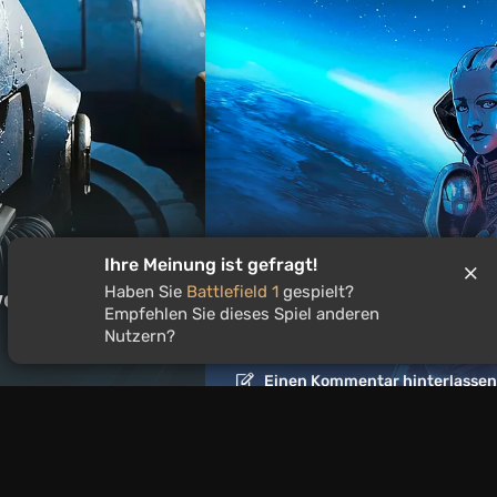
Artikel
19 Stunden zurück
Ihre Meinung ist gefragt!
Haben Sie
Battlefield 1
gespielt?
eltweit beliebt
Ist es lohnenswert, die
Empfehlen Sie dieses Spiel anderen
spielen?
Nutzern?
Einen Kommentar hinterlasse