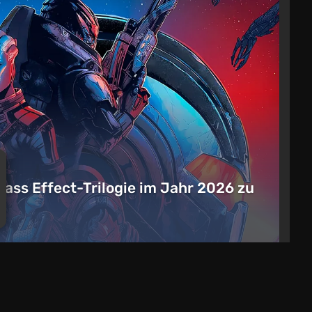
 Mass Effect-Trilogie im Jahr 2026 zu
n