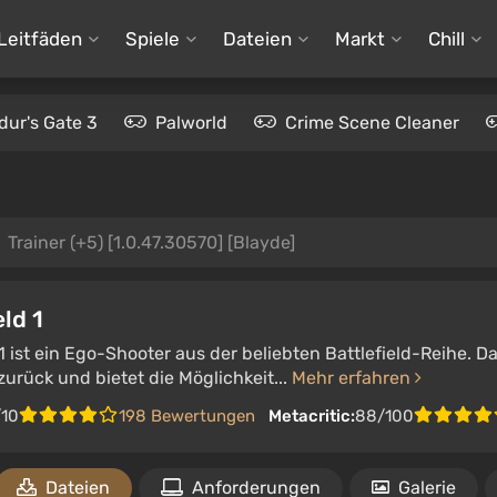
Leitfäden
Spiele
Dateien
Markt
Chill
dur's Gate 3
Palworld
Crime Scene Cleaner
Trainer (+5) [1.0.47.30570] [Blayde]
eld 1
 1 ist ein Ego-Shooter aus der beliebten Battlefield-Reihe. Da
zurück und bietet die Möglichkeit...
Mehr erfahren
/10
198 Bewertungen
Metacritic:
88/100
Dateien
Anforderungen
Galerie