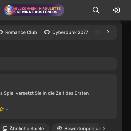
WILLKOMMEN IM ROULETTE
3
GEWINNE KOSTENLOS
Romance Club
Cyberpunk 2077
Kingdom Com
s Spiel versetzt Sie in die Zeit des Ersten
Ähnliche Spiele
Bewertungen und Rezension