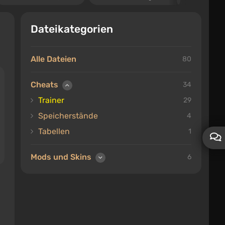
Dateikategorien
Alle Dateien
80
Cheats
34
Trainer
29
Speicherstände
4
Tabellen
1
Mods und Skins
6