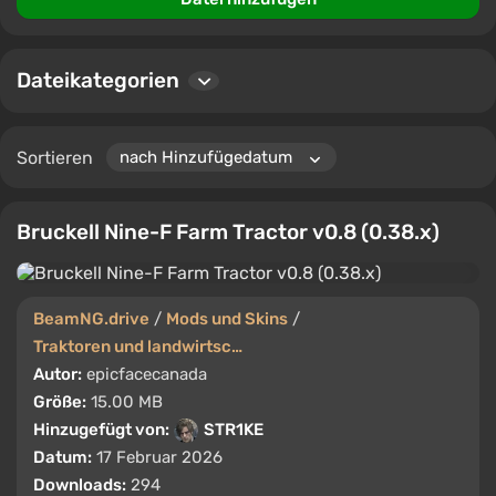
Nutzer können Kommentare hinterlassen und Dateien
bewerten, sodass du immer die am besten bewerteten
und nützlichsten Mods findest.
Dateikategorien
Sortieren
Bruckell Nine-F Farm Tractor v0.8 (0.38.x)
BeamNG.drive
/
Mods und Skins
/
Traktoren und landwirtschaftliche Maschinen
Autor:
epicfacecanada
Größe:
15.00 MB
Hinzugefügt von:
STR1KE
Datum:
17 Februar 2026
Downloads:
294