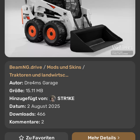
BeamNG.drive
/
Mods und Skins
/
Traktoren und landwirtschaftliche Maschinen
Autor:
Dre4ms Garage
Größe:
15.11 MB
Hinzugefügt von:
STR1KE
Datum:
2 August 2025
Downloads:
466
Kommentare:
2
Zu Favoriten
Mehr Details