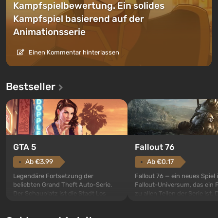
Kampfspielbewertung. Ein solides
Kampfspiel basierend auf der
Animationsserie
Einen Kommentar hinterlassen
Bestseller
GTA 5
Fallout 76
Ab €3.99
Ab €0.17
Legendäre Fortsetzung der
Fallout 76 — ein neues Spiel
beliebten Grand Theft Auto-Serie.
Fallout-Universum, das ein 
Der Schauplatz ist die Stadt Los
zu allen Teilen der Serie ist. 
Santos, die bereits in Grand Theft
Ereignisse beginnen im Vaul
Auto: San Andreas beliebt war. Zum
dem ersten unter den gebau