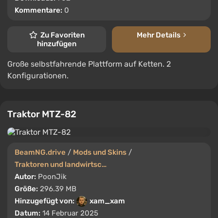
Kommentare:
0
Zu Favoriten
Mehr Details
hinzufügen
Große selbstfahrende Plattform auf Ketten. 2
Konfigurationen.
Traktor MTZ-82
BeamNG.drive
/
Mods und Skins
/
Traktoren und landwirtschaftliche Maschinen
Autor:
PoonJik
Größe:
296.39 MB
Hinzugefügt von:
xam_xam
Datum:
14 Februar 2025