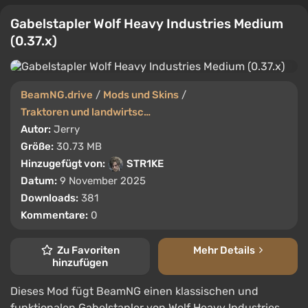
Gabelstapler Wolf Heavy Industries Medium
(0.37.x)
BeamNG.drive
/
Mods und Skins
/
Traktoren und landwirtschaftliche Maschinen
Autor:
Jerry
Größe:
30.73 MB
Hinzugefügt von:
STR1KE
Datum:
9 November 2025
Downloads:
381
Kommentare:
0
Zu Favoriten
Mehr Details
hinzufügen
Dieses Mod fügt BeamNG einen klassischen und
funktionalen Gabelstapler von Wolf Heavy Industries