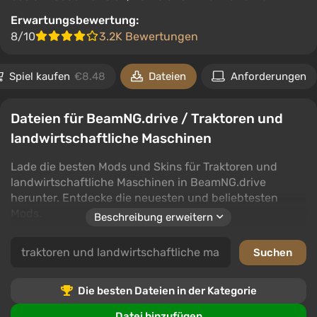
Erwartungsbewertung:
8/10
3.2K Bewertungen
Spiel kaufen
€8.48
Dateien
Anforderungen
Dateien für BeamNG.drive / Traktoren und
landwirtschaftliche Maschinen
Lade die besten Mods und Skins für Traktoren und
landwirtschaftliche Maschinen in BeamNG.drive
herunter. Entdecke die neuesten und beliebtesten
Mods.
Beschreibung erweitern
Diese Kategorie bietet eine breite Palette an
Möglichkeiten, um dein Erlebnis in BeamNG.drive zu
verbessern. Von modernen Traktoren bis hin zu
klassischen Landmaschinen ist für jeden Geschmack
Die besten Dateien in der Kategorie
etwas dabei.
Datei hinzufügen