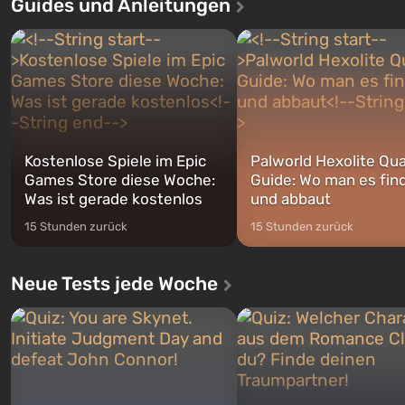
Guides und Anleitungen
ersten Mal erzählt das Spiel die
sollte laut den Plänen der Va
Geschichte von gleich drei
Spezialisten das erste sein, 
Charakteren: Michael, Trevor und
nach dem Abwurf von Ato
Franklin, zwischen denen Sie
auf Amerika geöffnet wird. De
jederzeit...
Kostenlose Spiele im Epic
Palworld Hexolite Qua
Games Store diese Woche:
Guide: Wo man es fin
Was ist gerade kostenlos
und abbaut
15 Stunden zurück
15 Stunden zurück
Neue Tests jede Woche