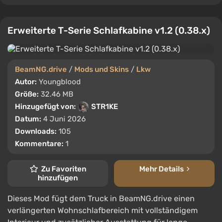
Erweiterte T-Serie Schlafkabine v1.2 (0.38.x)
BeamNG.drive
/
Mods und Skins
/
Lkw
Autor:
Youngblood
Größe:
32.46 MB
Hinzugefügt von:
STR1KE
Datum:
4 Juni 2026
Downloads:
105
Kommentare:
1
Zu Favoriten
Mehr Details
hinzufügen
Dieses Mod fügt dem Truck in BeamNG.drive einen
verlängerten Wohnschlafbereich mit vollständigem