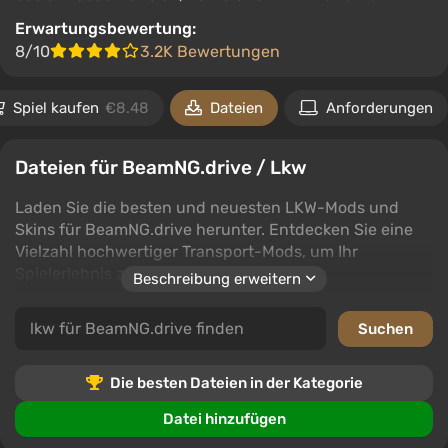
Erwartungsbewertung:
8/10
3.2K Bewertungen
Spiel kaufen
€8.48
Dateien
Anforderungen
Dateien für BeamNG.drive / Lkw
Laden Sie die besten und neuesten LKW-Mods und
Skins für BeamNG.drive herunter. Entdecken Sie eine
Vielzahl hochwertiger Transport-Mods, um Ihr
Spielerlebnis zu verbessern.
Beschreibung erweitern
Diese Kategorie bietet eine Vielzahl von LKW-Mods und
Skins, die für verschiedene Stile und Vorlieben
geeignet sind. Von klassischen Designs bis hin zu
futuristischen Stilen ist alles dabei.
Die besten Dateien in der Kategorie
Benutzer können Dateien in dieser Kategorie und ihren
Datei hinzufügen
Unterkategorien herunterladen, Kommentare