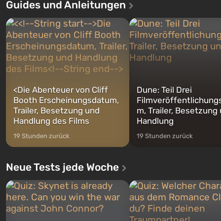
Guides und Anleitungen
ersten Mal erzählt das Spiel die
sollte laut den Plänen der Va
Geschichte von gleich drei
Spezialisten das erste sein, 
Charakteren: Michael, Trevor und
nach dem Abwurf von Ato
Franklin, zwischen denen Sie
auf Amerika geöffnet wird. De
jederzeit...
<
Die Abenteuer von Cliff
Dune: Teil Drei
Booth Erscheinungsdatum,
Filmveröffentlichung
Trailer, Besetzung und
m, Trailer, Besetzung
Handlung des Films
Handlung
19 Stunden zurück
19 Stunden zurück
Neue Tests jede Woche