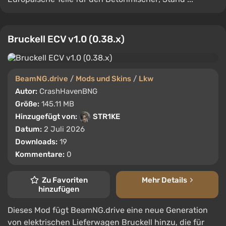
Bruckell ECV v1.0 (0.38.x)
BeamNG.drive
/
Mods und Skins
/
Lkw
Autor:
CrashHavenBNG
Größe:
145.11 MB
Hinzugefügt von:
STR1KE
Datum:
2 Juli 2026
Downloads:
19
Kommentare:
0
Zu Favoriten
Mehr Details
hinzufügen
Dieses Mod fügt BeamNG.drive eine neue Generation
von elektrischen Lieferwagen Bruckell hinzu, die für