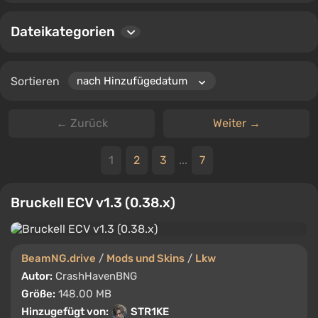
hinterlassen und Dateien bewerten. Egal, ob Sie neue
visuelle Effekte oder eine bessere Leistung wünschen,
Dateikategorien
hier finden Sie die passende Option.
Sortieren
← Zurück
Weiter →
1
2
3
...
7
Bruckell ECV v1.3 (0.38.x)
BeamNG.drive
/
Mods und Skins
/
Lkw
Autor:
CrashHavenBNG
Größe:
148.00 MB
Hinzugefügt von:
STR1KE