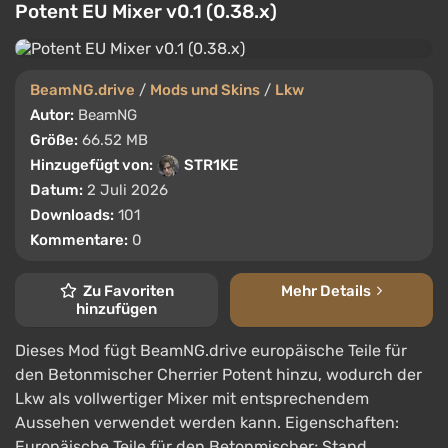
Potent EU Mixer v0.1 (0.38.x)
BeamNG.drive
/
Mods und Skins
/
Lkw
Autor:
BeamNG
Größe:
66.52 MB
Hinzugefügt von:
STR1KE
Datum:
2 Juli 2026
Downloads:
101
Kommentare:
0
Zu Favoriten
Mehr Details
hinzufügen
Dieses Mod fügt BeamNG.drive europäische Teile für
den Betonmischer Cherrier Potent hinzu, wodurch der
Lkw als vollwertiger Mixer mit entsprechendem
Aussehen verwendet werden kann. Eigenschaften:
Europäische Teile für den Betonmischer; Stand ...