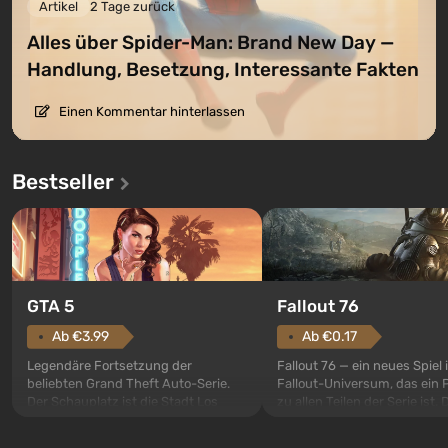
Artikel
2 Tage zurück
Alles über Spider-Man: Brand New Day —
Handlung, Besetzung, Interessante Fakten
Einen Kommentar hinterlassen
Bestseller
GTA 5
Fallout 76
Ab €3.99
Ab €0.17
Legendäre Fortsetzung der
Fallout 76 — ein neues Spiel
beliebten Grand Theft Auto-Serie.
Fallout-Universum, das ein 
Der Schauplatz ist die Stadt Los
zu allen Teilen der Serie ist. 
Santos, die bereits in Grand Theft
Ereignisse beginnen im Vaul
Auto: San Andreas beliebt war. Zum
dem ersten unter den gebau