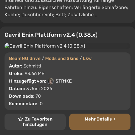
Interieur und zusätzlicher Ausstattung für lange
Fahrten hinzu. Eigenschaften: Verlängerte Schlafzone;
Küche; Duschbereich; Bett; Zusätzliche ...
Gavril Enix Plattform v2.4 (0.38.x)
BeamNG.drive
/
Mods und Skins
/
Lkw
Autor:
Schmitti
Größe:
93.66 MB
Hinzugefügt von:
STR1KE
Datum:
3 Juni 2026
Downloads:
70
Kommentare:
0
Zu Favoriten
Mehr Details
hinzufügen