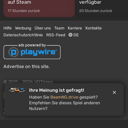
auf Steam
verfügbar
17 Stunden zurück
20 Stunden zurück
Hilfe
Werbung
Über uns
Team
Karriere
Kontakte
Datenschutzrichtlinie
RSS-Feed
DE
Advertise on this site.
© 2011 - 2026 VGTimes
Ihre Meinung ist gefragt!
Vollständige Version
Haben Sie
BeamNG.drive
gespielt?
Empfehlen Sie dieses Spiel anderen
Push-Benachrichtigungen über Nachrichten:
deaktiviert
Nutzern?
Aktivieren
WILLKOMMEN IM ROULETTE