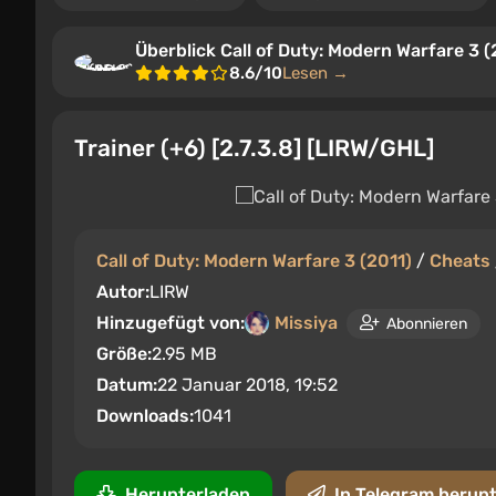
Überblick Call of Duty: Modern Warfare 3 (
8.6/10
Lesen →
Trainer (+6) [2.7.3.8] [LIRW/GHL]
Call of Duty: Modern Warfare 3 (2011)
/
Cheats
Autor:
LIRW
Hinzugefügt von:
Missiya
Abonnieren
Größe:
2.95 MB
Datum:
22 Januar 2018, 19:52
Downloads:
1041
Herunterladen
In Telegram herun