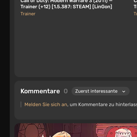
Call of Duty: Modern Warfare 3 (2011) —
C
Trainer (+12) [1.5.387: STEAM] [LinGon]
T
[
Trainer
T
Kommentare
0
Melden Sie sich an
, um Kommentare zu hinterlas