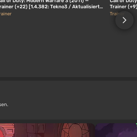
all of Duty: Modern Warfare 3 (2011) —
Call of Dut
rainer (+22) [1.4.382: Tekno3 / Aktualisiert]
Trainer (+9
GradenT]
Coop -Train
rainer
Trainer
sen.