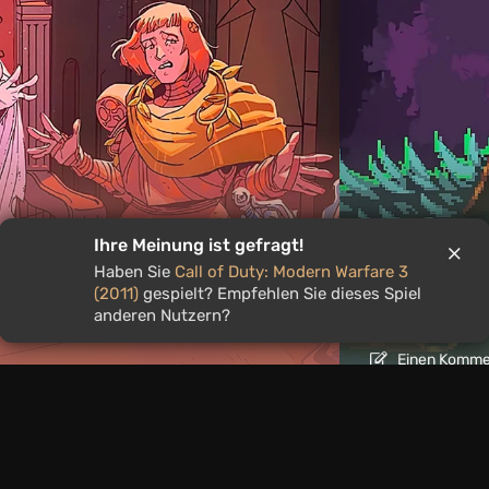
Artikel
1 Tag zu
Ihre Meinung ist gefragt!
Haben Sie
Call of Duty: Modern Warfare 3
 bis 9. August spielen
Mad King R
(2011)
gespielt? Empfehlen Sie dieses Spiel
kteur*innen-Auswahl
mit roguel
anderen Nutzern?
Einen Kommen