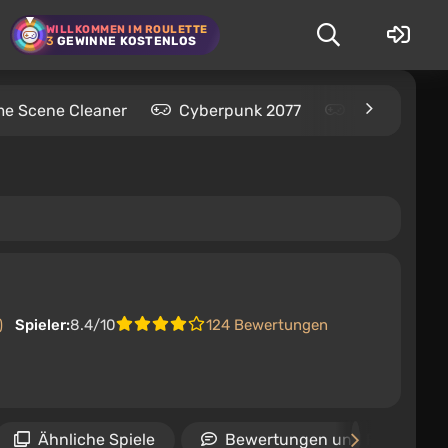
WILLKOMMEN IM ROULETTE
3
GEWINNE KOSTENLOS
me Scene Cleaner
Cyberpunk 2077
Kingdom Com
)
Spieler:
8.4/10
124 Bewertungen
Ähnliche Spiele
Bewertungen und Rezension