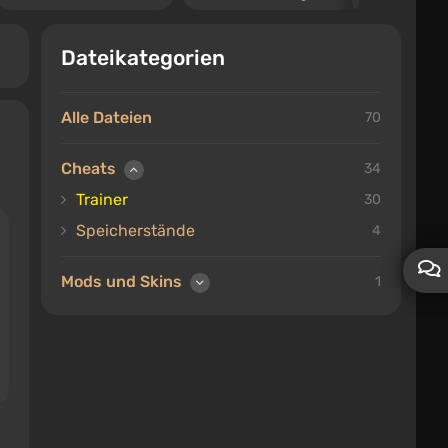
Dateikategorien
Alle Dateien
70
Cheats
34
Trainer
30
Speicherstände
4
Mods und Skins
1