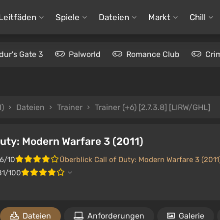
Leitfäden
Spiele
Dateien
Markt
Chill
dur's Gate 3
Palworld
Romance Club
Cri
1)
Dateien
Trainer
Trainer (+6) [2.7.3.8] [LIRW/GHL]
Duty: Modern Warfare 3 (2011)
.6/10
Überblick Call of Duty: Modern Warfare 3 (2011
81/100
Dateien
Anforderungen
Galerie