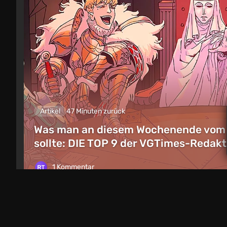
Artikel
47 Minuten zurück
Was man an diesem Wochenende vom 8.
sollte: DIE TOP 9 der VGTimes-Reda
1 Kommentar