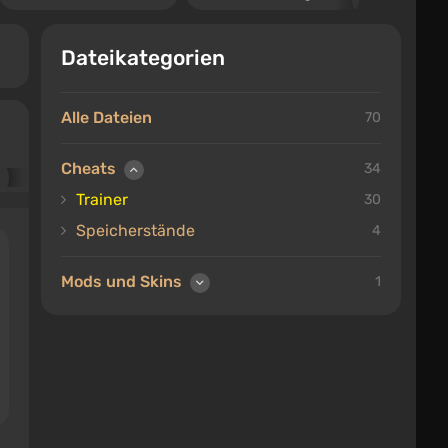
Dateikategorien
Alle Dateien
70
Cheats
34
Trainer
30
Speicherstände
4
Mods und Skins
1