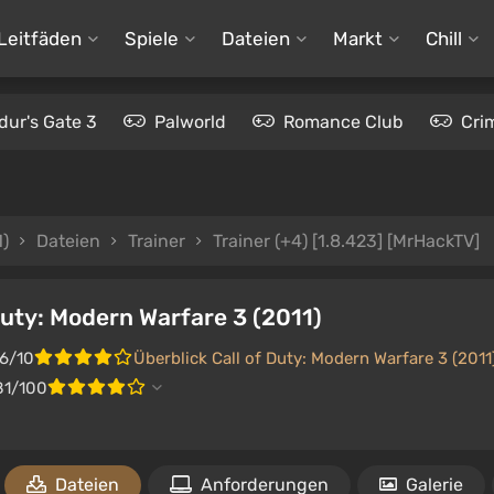
Leitfäden
Spiele
Dateien
Markt
Chill
dur's Gate 3
Palworld
Romance Club
Cri
1)
Dateien
Trainer
Trainer (+4) [1.8.423] [MrHackTV]
Duty: Modern Warfare 3 (2011)
.6/10
Überblick Call of Duty: Modern Warfare 3 (2011
81/100
Dateien
Anforderungen
Galerie