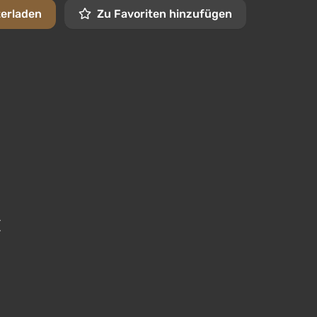
terladen
Zu Favoriten hinzufügen
{