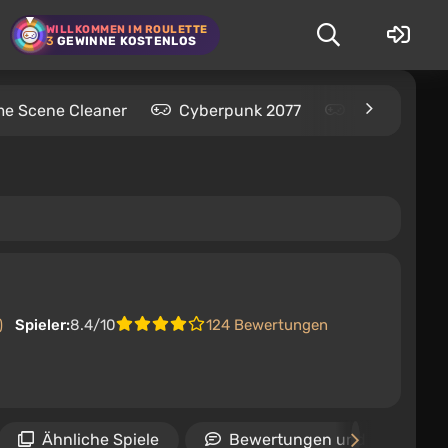
WILLKOMMEN IM ROULETTE
3
GEWINNE KOSTENLOS
me Scene Cleaner
Cyberpunk 2077
Kingdom Com
)
Spieler:
8.4/10
124 Bewertungen
Ähnliche Spiele
Bewertungen und Rezensio