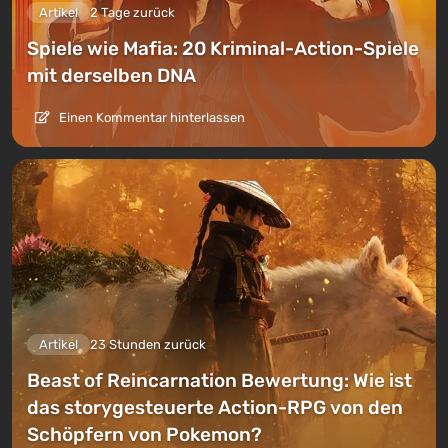
Artikel
2 Tage zurück
Spiele wie Mafia: 20 Kriminal-Action-Spiele
mit derselben DNA
Einen Kommentar hinterlassen
Artikel
23 Stunden zurück
Beast of Reincarnation Bewertung: Wie ist
das storygesteuerte Action-RPG von den
Schöpfern von Pokemon?