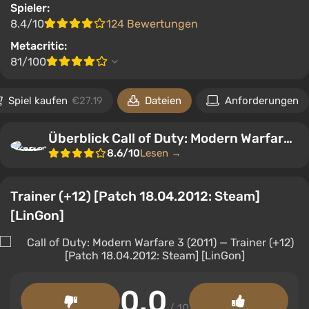
Spieler:
8.4/10
124 Bewertungen
Metacritic:
81/100
Spiel kaufen
€27.19
Dateien
Anforderungen
Überblick Call of Duty: Modern Warfare 3 (2011)
8.6/10
Lesen →
Trainer (+12) [Patch 18.04.2012: Steam]
[LinGon]
0.0
/ 10