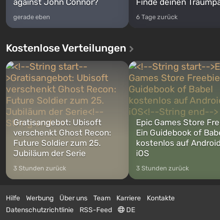
against John Connor?
Finde deinen Traumpa
gerade eben
6 Tage zurück
Kostenlose Verteilungen
Gratisangebot: Ubisoft
Epic Games Store Fre
verschenkt Ghost Recon:
Ein Guidebook of Bab
Future Soldier zum 25.
kostenlos auf Androi
Jubiläum der Serie
iOS
3 Stunden zurück
3 Stunden zurück
Hilfe
Werbung
Über uns
Team
Karriere
Kontakte
Datenschutzrichtlinie
RSS-Feed
DE