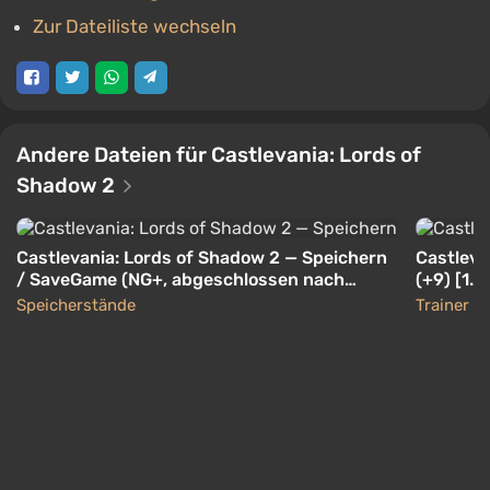
Zur Dateiliste wechseln
Andere Dateien für Castlevania: Lords of
Shadow 2
Castlevania: Lords of Shadow 2 — Speichern
Castleva
/ SaveGame (NG+, abgeschlossen nach
(+9) [1.0
Puppeteer)
Speicherstände
Trainer