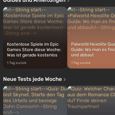
Geschichte von gleich drei
Spezialisten das erste sein, 
Charakteren: Michael, Trevor und
nach dem Abwurf von Ato
Franklin, zwischen denen Sie
auf Amerika geöffnet wird. De
jederzeit...
Kostenlose Spiele im Epic
Palworld Hexolite Qua
Games Store diese Woche:
Guide: Wo man es fin
Was ist gerade kostenlos
und abbaut
1 Tag zurück
1 Tag zurück
Neue Tests jede Woche