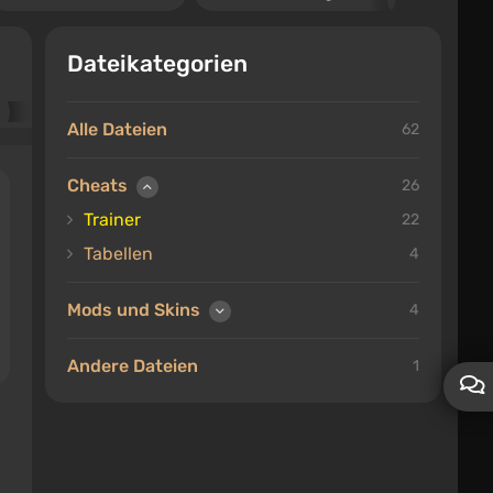
Dateikategorien
Alle Dateien
62
Cheats
26
Trainer
22
Tabellen
4
Mods und Skins
4
Andere Dateien
1