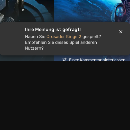
Artikel
17 Stunden zurück
Ihre Meinung ist gefragt!
Haben Sie
Crusader Kings 2
gespielt?
eltweit beliebt
Ist es lohnenswert, die 
Empfehlen Sie dieses Spiel anderen
spielen?
Nutzern?
Einen Kommentar hinterlassen