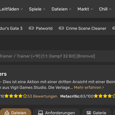
Leitfäden
Spiele
Dateien
Markt
Chill
dur's Gate 3
Palworld
Crime Scene Cleaner
Trainer / Trainer (+19) [1.1: Dampf 32 Bit] [Bromvol]
ers
- Dies ist eine Aktion mit einer dritten Ansicht mit einer B
 aus Vigil Games Studio. Die Verlage...
Mehr erfahren
/10
53 Bewertungen
Metacritic:
83/100
Dateien
Anforderungen
Galerie