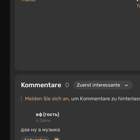
T
Kommentare
0
Melden Sie sich an
, um Kommentare zu hinterlas
вф (гость)
6 Jahre
даа ну а музыка