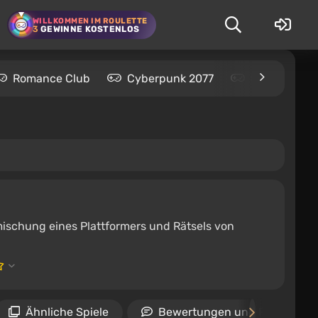
WILLKOMMEN IM ROULETTE
3
GEWINNE KOSTENLOS
Romance Club
Cyberpunk 2077
Kingdom Com
eimischung eines Plattformers und Rätsels von
Ähnliche Spiele
Bewertungen und Rezension