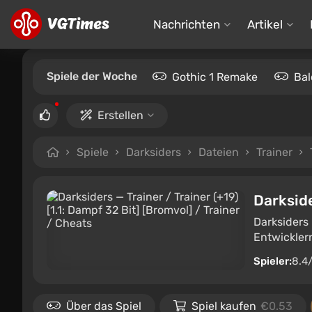
Nachrichten
Artikel
Spiele der Woche
Gothic 1 Remake
Bal
Erstellen
Spiele
Darksiders
Dateien
Trainer
Darksid
Darksiders 
Entwicklern
Spieler:
8.4
Über das Spiel
Spiel kaufen
€0.53