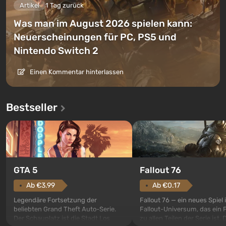
Artikel
1 Tag zurück
Was man im August 2026 spielen kann:
Neuerscheinungen für PC, PS5 und
Nintendo Switch 2
Einen Kommentar hinterlassen
Bestseller
GTA 5
Fallout 76
Ab €3.99
Ab €0.17
Legendäre Fortsetzung der
Fallout 76 — ein neues Spiel
beliebten Grand Theft Auto-Serie.
Fallout-Universum, das ein 
Der Schauplatz ist die Stadt Los
zu allen Teilen der Serie ist. 