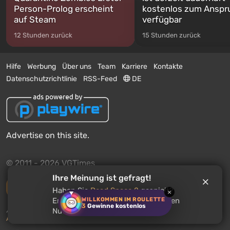
Person-Prolog erscheint
kostenlos zum Anspr
auf Steam
verfügbar
12 Stunden zurück
15 Stunden zurück
Hilfe
Werbung
Über uns
Team
Karriere
Kontakte
Datenschutzrichtlinie
RSS-Feed
DE
Advertise on this site.
© 2011 - 2026 VGTimes
Ihre Meinung ist gefragt!
Vollständige Version
Haben Sie
Dead Space 2
gespielt?
×
WILLKOMMEN IM ROULETTE
Empfehlen Sie dieses Spiel anderen
3
Gewinne kostenlos
Push-Benachrichtigungen über Nachrichten:
deaktiviert
Nutzern?
Aktivieren