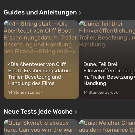
Santos, die bereits in Grand Theft
Ereignisse beginnen im Vaul
Auto: San Andreas beliebt war. Zum
dem ersten unter den gebau
Guides und Anleitungen
ersten Mal erzählt das Spiel die
sollte laut den Plänen der Va
Geschichte von gleich drei
Spezialisten das erste sein, 
Charakteren: Michael, Trevor und
nach dem Abwurf von Ato
Franklin, zwischen denen Sie
auf Amerika geöffnet wird. De
jederzeit...
<
Die Abenteuer von Cliff
Dune: Teil Drei
Booth Erscheinungsdatum,
Filmveröffentlichung
Trailer, Besetzung und
m, Trailer, Besetzung
Handlung des Films
Handlung
14 Stunden zurück
14 Stunden zurück
Neue Tests jede Woche