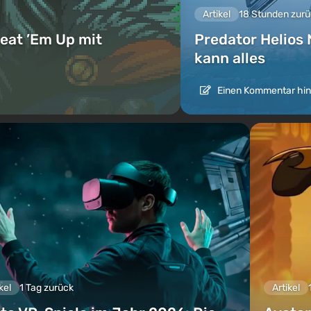
Artikel
18 Stunden zur
eat ’Em Up mit
Predator Helios 
kann alles
Einen Kommentar hin
kel
1 Tag zurück
Artikel