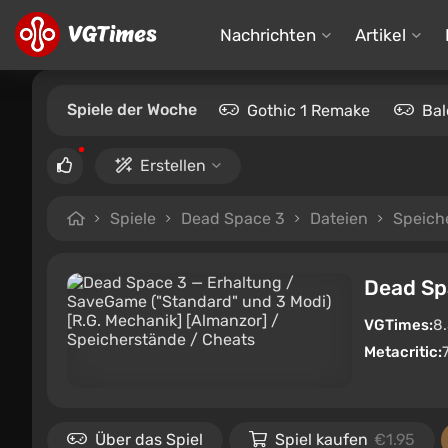
Nachrichten
Artikel
Spiele der Woche
Gothic 1 Remake
Bal
Erstellen
Spiele
Dead Space 3
Dateien
Speich
Dead Sp
VGTimes:
8
Metacritic:
Über das Spiel
Spiel kaufen
€1.95