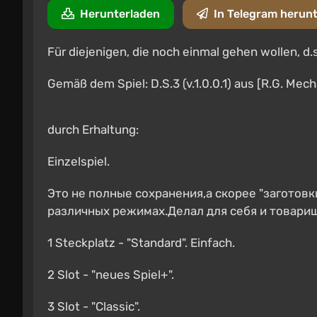
Herunterladen
In Telegram herun
Für diejenigen, die noch einmal gehen wollen, d.s
Gemäß dem Spiel: D.S.3 (v.1.0.0.1) aus [R.G. Mec
durch Erhaltung:
Einzelspiel.
Это не полные сохранения,а скорее "заготов
различных режимах.Делал для себя и товарищ
1 Steckplatz - "Standard". Einfach.
2 Slot - "neues Spiel+".
3 Slot - "Classic".