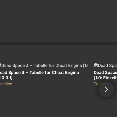
ead Space 3 — Tabelle für Cheat Engine
Dead Space 
1.0.0.1]
[1.0: Einze
[Lingon]
abellen
Trainer