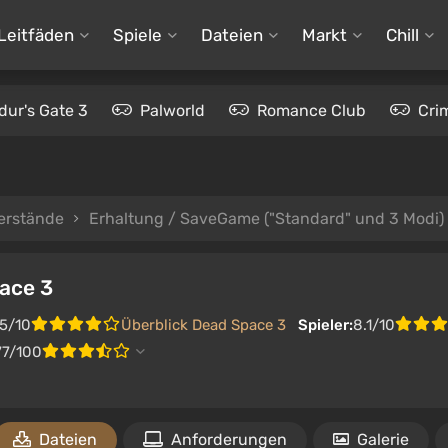
Leitfäden
Spiele
Dateien
Markt
Chill
dur's Gate 3
Palworld
Romance Club
Cri
erstände
Erhaltung / SaveGame ("Standard" und 3 Modi) 
ace 3
.5/10
Überblick Dead Space 3
Spieler:
8.1/10
77/100
Dateien
Anforderungen
Galerie