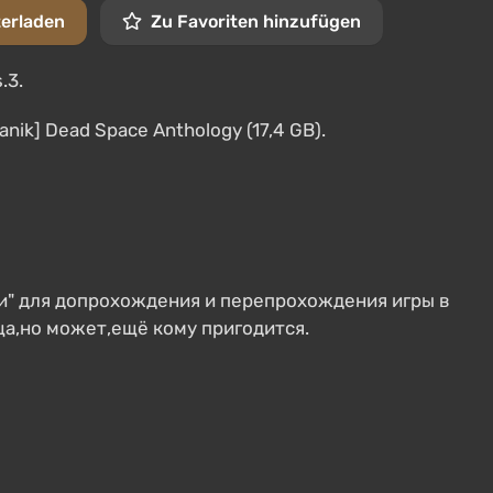
terladen
Zu Favoriten hinzufügen
.3.
hanik] Dead Space Anthology (17,4 GB).
ки" для допрохождения и перепрохождения игры в
а,но может,ещё кому пригодится.