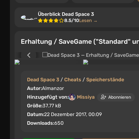
Überblick Dead Space 3
8.5/10
Lesen →
Erhaltung / SaveGame ("Standard" un
Dead Space 3
/
Cheats
/
Speicherstände
Autor:
Almanzor
Hinzugefügt von:
Missiya
Abonnieren
Größe:
37.77 kB
Datum:
22 Dezember 2017, 00:09
Downloads:
650