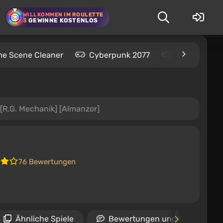
WILLKOMMEN IM ROULETTE
3
GEWINNE KOSTENLOS
me Scene Cleaner
Cyberpunk 2077
Kingdom Com
[R.G. Mechanik] [Almanzor]
76 Bewertungen
Ähnliche Spiele
Bewertungen und Rezensione