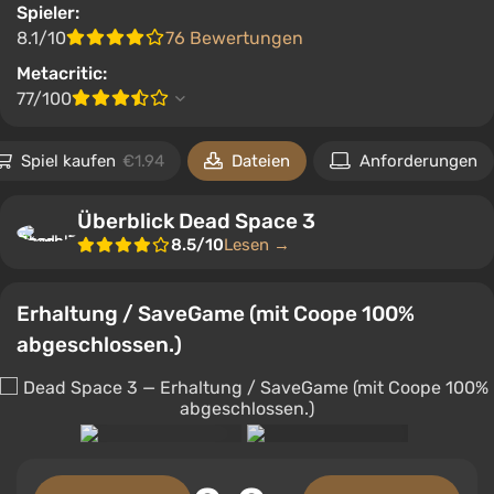
Spieler:
8.1/10
76 Bewertungen
Metacritic:
77/100
Spiel kaufen
€1.94
Dateien
Anforderungen
Überblick Dead Space 3
8.5/10
Lesen →
Erhaltung / SaveGame (mit Coope 100%
abgeschlossen.)