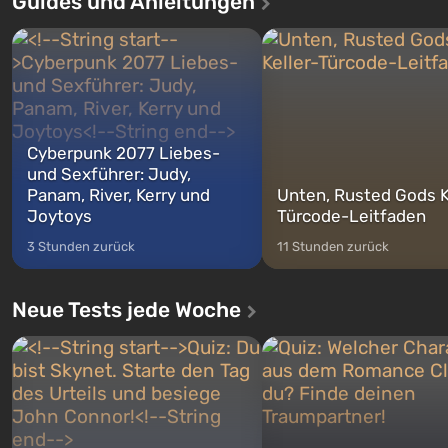
Guides und Anleitungen
Geschichte von drei Charakteren:
Spezialisten das erste sein, 
Michael, Trevor und Franklin,
nach dem Abwurf von Ato
zwischen denen Sie jederzeit
auf Amerika geöffnet wird. De
wechse...
Cyberpunk 2077 Liebes-
und Sexführer: Judy,
Panam, River, Kerry und
Unten, Rusted Gods K
Joytoys
Türcode-Leitfaden
3 Stunden zurück
11 Stunden zurück
Neue Tests jede Woche