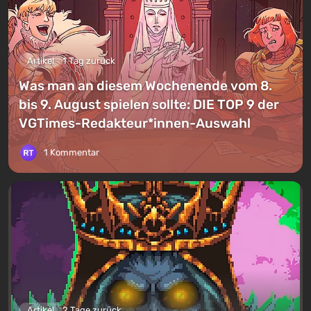
Artikel
1 Tag zurück
Was man an diesem Wochenende vom 8.
bis 9. August spielen sollte: DIE TOP 9 der
VGTimes-Redakteur*innen-Auswahl
1 Kommentar
Artikel
2 Tage zurück