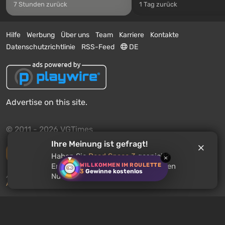
7 Stunden zurück
1 Tag zurück
Hilfe
Werbung
Über uns
Team
Karriere
Kontakte
Datenschutzrichtlinie
RSS-Feed
DE
Advertise on this site.
© 2011 - 2026 VGTimes
Ihre Meinung ist gefragt!
Vollständige Version
Haben Sie
Dead Space 3
gespielt?
×
WILLKOMMEN IM ROULETTE
Empfehlen Sie dieses Spiel anderen
3
Gewinne kostenlos
Push-Benachrichtigungen über Nachrichten:
deaktiviert
Nutzern?
Aktivieren