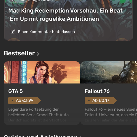
Mad King Redemption Vorschau. Ein Beat
’Em Up mit roguelike Ambitionen
Einen Kommentar hinterlassen
Bestseller
GTA 5
Fallout 76
Ab €3.99
Ab €0.17
Legendäre Fortsetzung der
Fallout 76 — ein neues Spiel
beliebten Serie Grand Theft Auto.
Fallout-Universum, das ein 
Der Schauplatz ist die Stadt Los
zu allen Teilen der Serie ist. 
Santos, die bereits in Grand Theft
Ereignisse beginnen im Vaul
Auto: San Andreas beliebt war. Zum
dem ersten unter den gebau
ersten Mal erzählt das Spiel die
sollte laut den Plänen der Va