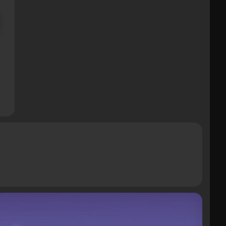
Dead Space 3 — Erha
(unmöglich, alle Erf
von Mission, 100%) [
Speicherstände