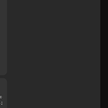
3 — Trainer (+9) [1.0.0.1-1.0]