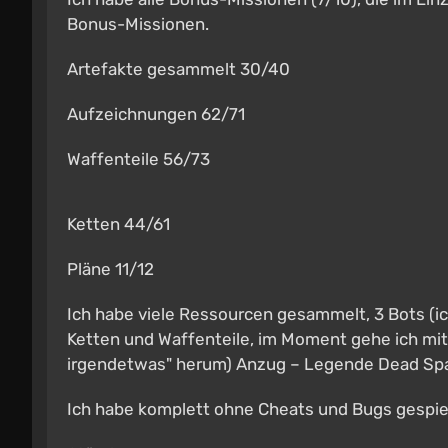
Bonus-Missionen.
Artefakte gesammelt 30/40
Aufzeichnungen 62/71
Waffenteile 56/73
Ketten 44/61
Pläne 11/12
Ich habe viele Ressourcen gesammelt, 3 Bots (ich
Ketten und Waffenteile, im Moment gehe ich mit
irgendetwas" herum) Anzug – Legende Dead Spac
Ich habe komplett ohne Cheats und Bugs gespiel