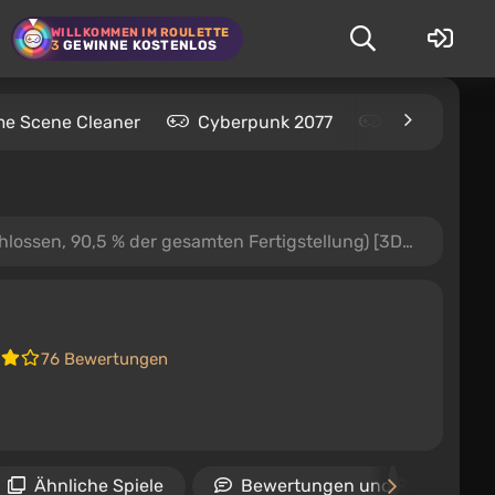
WILLKOMMEN IM ROULETTE
3
GEWINNE KOSTENLOS
me Scene Cleaner
Cyberpunk 2077
Kingdom Com
ossen, 90,5 % der gesamten Fertigstellung) [3DM]
76 Bewertungen
Ähnliche Spiele
Bewertungen und Rezensione