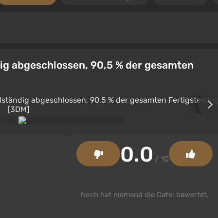
dig abgeschlossen, 90,5 % der gesamten
0.0
/ 10
Noch hat niemand die Datei bewertet.