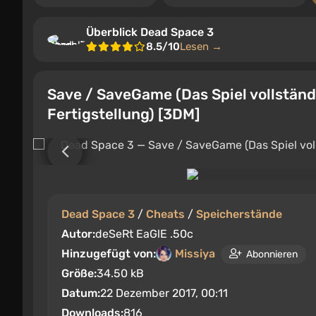
Überblick Dead Space 3
8.5/10
Lesen →
Save / SaveGame (Das Spiel vollstän
Fertigstellung) [3DM]
Dead Space 3
/
Cheats
/
Speicherstände
Autor:
deSeRt EaGlE .50c
Hinzugefügt von:
Missiya
Abonnieren
Größe:
34.50 kB
Datum:
22 Dezember 2017, 00:11
Downloads:
816