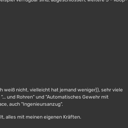
 weiß nicht, vielleicht hat jemand weniger)), sehr viele
 "... und Rohren" und "Automatisches Gewehr mit
e, auch "Ingenieursanzug".
t, alles mit meinen eigenen Kräften.