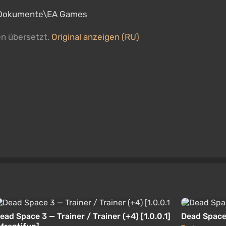
e Dokumente\EA Games
en übersetzt.
Original anzeigen (RU)
ead Space 3 — Trainer / Trainer (+4) [1.0.0.1]
Dead Space 