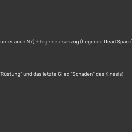
arunter auch N7) + Ingenieursanzug (Legende Dead Space
"Rüstung" und das letzte Glied "Schaden" des Kinesis)