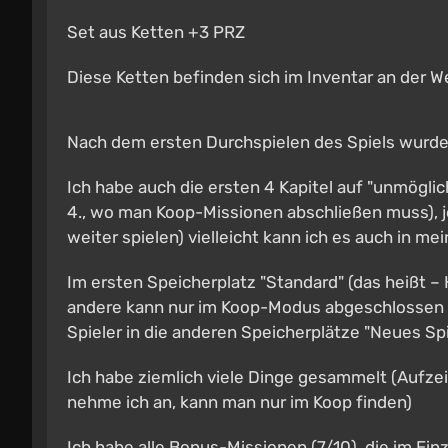
Set aus Ketten +3 PRZ
Diese Ketten befinden sich im Inventar an der 
Nach dem ersten Durchspielen des Spiels wurde 
Ich habe auch die ersten 4 Kapitel auf "unmögli
4., wo man Koop-Missionen abschließen muss), j
weiter spielen) vielleicht kann ich es auch in mei
Im ersten Speicherplatz "Standard" (das heißt –
andere kann nur im Koop-Modus abgeschlossen w
Spieler in die anderen Speicherplätze "Neues Spi
Ich habe ziemlich viele Dinge gesammelt (Aufzei
nehme ich an, kann man nur im Koop finden)
Ich habe alle Bonus-Missionen (7/10), die im Ein