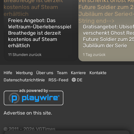
Freies Angebot: Das
Weltraum-Überlebensspiel
Gratisangebot: Ubiso
Breathedge ist derzeit
verschenkt Ghost Re
kostenlos auf Steam
Future Soldier zum 25
erhältlich
Jubiläum der Serie
11 Stunden zurück
1 Tag zurück
Hilfe
Werbung
Über uns
Team
Karriere
Kontakte
Datenschutzrichtlinie
RSS-Feed
DE
Advertise on this site.
© 2011 - 2026 VGTimes