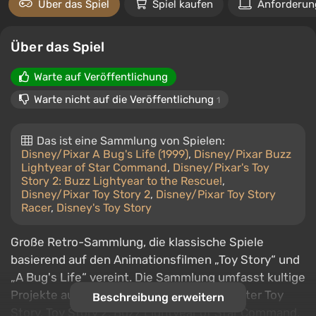
Über das Spiel
Spiel kaufen
Anforderun
Über das Spiel
Warte auf Veröffentlichung
Warte nicht auf die Veröffentlichung
1
Das ist eine Sammlung von Spielen:
Disney/Pixar A Bug's Life (1999)
,
Disney/Pixar Buzz
Lightyear of Star Command
,
Disney/Pixar's Toy
Story 2: Buzz Lightyear to the Rescue!
,
Disney/Pixar Toy Story 2
,
Disney/Pixar Toy Story
Racer
,
Disney's Toy Story
Große Retro-Sammlung, die klassische Spiele
basierend auf den Animationsfilmen „Toy Story“ und
„A Bug's Life“ vereint. Die Sammlung umfasst kultige
Projekte aus verschiedenen Jahren, darunter Toy
Beschreibung erweitern
Story, Toy Story 2, Buzz Lightyear of Star Command,