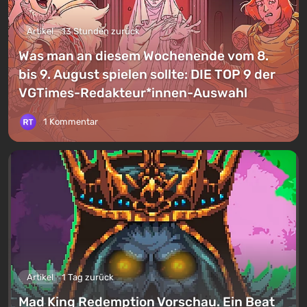
Artikel
13 Stunden zurück
Was man an diesem Wochenende vom 8.
bis 9. August spielen sollte: DIE TOP 9 der
VGTimes-Redakteur*innen-Auswahl
1 Kommentar
Artikel
1 Tag zurück
Mad King Redemption Vorschau. Ein Beat