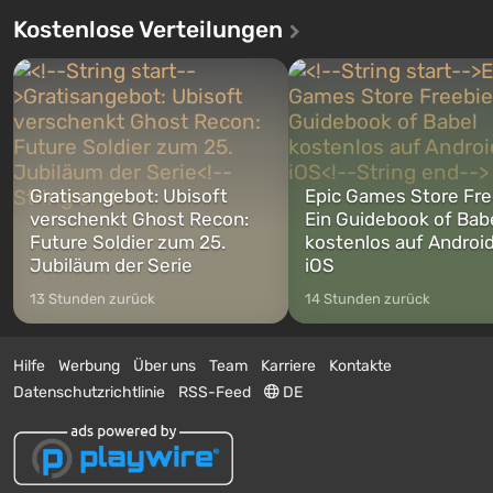
Kostenlose Verteilungen
Gratisangebot: Ubisoft
Epic Games Store Fre
verschenkt Ghost Recon:
Ein Guidebook of Bab
Future Soldier zum 25.
kostenlos auf Androi
Jubiläum der Serie
iOS
13 Stunden zurück
14 Stunden zurück
Hilfe
Werbung
Über uns
Team
Karriere
Kontakte
Datenschutzrichtlinie
RSS-Feed
DE