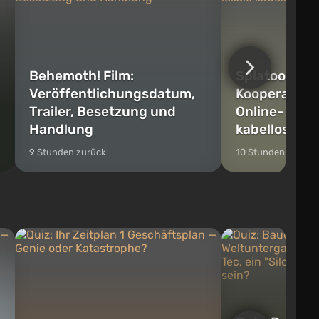
Behemoth! Film:
Splatoon Rai
Veröffentlichungsdatum,
Kooperations
Trailer, Besetzung und
Online- und 
Handlung
kabellose Sp
9 Stunden zurück
10 Stunden zurück