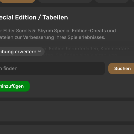
ecial Edition / Tabellen
 Elder Scrolls 5: Skyrim Special Edition-Cheats und
ateien zur Verbesserung Ihres Spielerlebnisses.
rolls 5: Skyrim Special Edition herunterladen, Kommentare
ibung erweitern
n Materialien bewerten. Sie finden eine Vielzahl von
Ihnen helfen, die besten Ergebnisse zu erzielen.
 hinzufügen