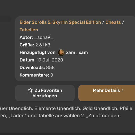
Elder Scrolls 5: Skyrim Special Edition
/
Cheats
/
Tabellen
Autor:
_sona9_
Größe:
2.61 kB
Hinzugefügt von:
xam_xam
Datum:
19 Juli 2020
Downloads:
858
Kommentare:
0
Zu Favoriten
Mehr Details
hinzufügen
uer Unendlich. Elemente Unendlich. Gold Unendlich. Pfeile
ren, „Laden“ und Tabelle auswählen 2. „Zu öffnenden