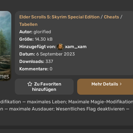
Elder Scrolls 5: Skyrim Special Edition
/
Cheats
/
Tabellen
Autor:
glorified
Größe:
14.30 kB
Hinzugefügt von:
xam_xam
Datum:
6 September 2023
Downloads:
337
Kommentare:
0
Zu Favoriten
Mehr Details
hinzufügen
ifikation — maximales Leben; Maximale Magie-Modifikatio
n — maximale Ausdauer; Wesentliches Flag deaktivieren —