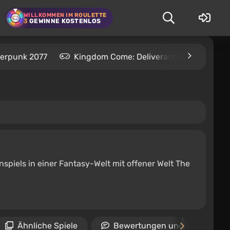
WILLKOMMEN IM ROULETTE
3
GEWINNE KOSTENLOS
erpunk 2077
Kingdom Come: Deliverance 2
S.T
enspiels in einer Fantasy-Welt mit offener Welt The
Ähnliche Spiele
Bewertungen und Rezension