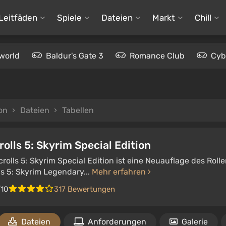
Leitfäden
Spiele
Dateien
Markt
Chill
world
Baldur's Gate 3
Romance Club
Cyb
ion
Dateien
Tabellen
rolls 5: Skyrim Special Edition
crolls 5: Skyrim Special Edition ist eine Neuauflage des Roll
ls 5: Skyrim Legendary...
Mehr erfahren
/10
317 Bewertungen
Dateien
Anforderungen
Galerie