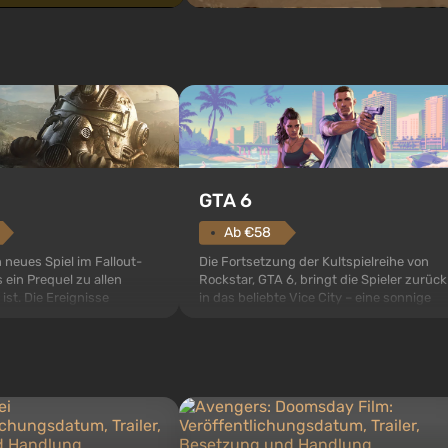
GTA 6
Ab €58
Die Fortsetzung der Kultspielreihe von
n neues Spiel im Fallout-
Rockstar, GTA 6, bringt die Spieler zurück
 ein Prequel zu allen
in das beliebte Vice City – eine sonnige
 ist. Die Ereignisse
Metropole am Ozean, wo sich ein echtes
ult 76, dem ersten unter
Action-Abenteuer im Geiste der besten
s sollte laut den Plänen
Mafiafilme entfaltet. Im Mittelpunkt
pezialisten das erste sein,
stehen Lucia und Jason – ein Paar von
 Abwurf von Atombomben
Kriminellen, das in erns...
ffnet wird. De...