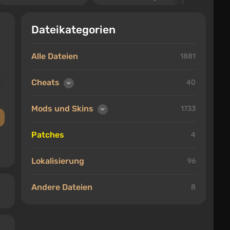
Dateikategorien
Alle Dateien
1881
Cheats
40
d
Mods und Skins
1733
Patches
4
Lokalisierung
96
Andere Dateien
8