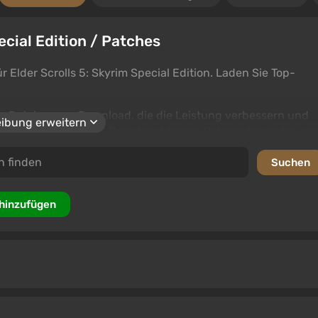
ecial Edition / Patches
Elder Scrolls 5: Skyrim Special Edition. Laden Sie Top-
an Dateien zum Download, die die Leistung verbessern und
ibung erweitern
al Edition hinzufügen. Benutzer können Dateien bewerten un
sten Optionen zu helfen.
 hinzufügen