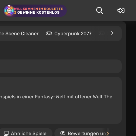
WILLKOMMEN IM ROULETTE
3
GEWINNE KOSTENLOS
me Scene Cleaner
Cyberpunk 2077
Kingdom Com
enspiels in einer Fantasy-Welt mit offener Welt The
Ähnliche Spiele
Bewertungen und Rezension