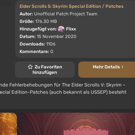
Elder Scrolls 5: Skyrim Special Edition
/
Patches
Autor:
Unofficial Patch Project Team
Größe:
176.30 MB
Hinzugefügt von:
Flixx
Datum:
15 November 2020
Downloads:
1106
Kommentare:
0
Zu Favoriten
Mehr Details
hinzufügen
ende Fehlerbehebungen für The Elder Scrolls V: Skyrim –
 Special Edition-Patches (auch bekannt als USSEP) besteht