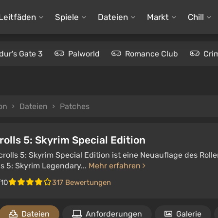
Leitfäden
Spiele
Dateien
Markt
Chill
dur's Gate 3
Palworld
Romance Club
Cri
ion
Dateien
Patches
rolls 5: Skyrim Special Edition
crolls 5: Skyrim Special Edition ist eine Neuauflage des Roll
ls 5: Skyrim Legendary...
Mehr erfahren
/10
317 Bewertungen
Dateien
Anforderungen
Galerie