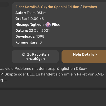
Elder Scrolls 5: Skyrim Special Edition
/
Patches
Autor:
Team OStim
Größe:
110.00 kB
Hinzugefügt von:
Flixx
Datum:
22 Juli 2021
Downloads:
1098
Kommentare:
0
Zu Favoriten
Mehr Details
hinzufügen
das viele Probleme mit dem ursprünglichen OSex-
, Skripte oder DLL. Es handelt sich um ein Paket von XML-
 ...