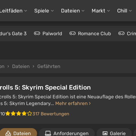
Leitfäden
Spiele
Dateien
Markt
Chill
dur's Gate 3
Palworld
Romance Club
Cri
ion
Dateien
Gefährten
rolls 5: Skyrim Special Edition
crolls 5: Skyrim Special Edition ist eine Neuauflage des Roll
ls 5: Skyrim Legendary...
Mehr erfahren
/10
317 Bewertungen
Dateien
Anforderungen
Galerie