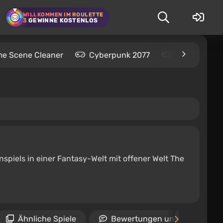
WILLKOMMEN IM ROULETTE
3
GEWINNE KOSTENLOS
me Scene Cleaner
Cyberpunk 2077
Kingdom Com
enspiels in einer Fantasy-Welt mit offener Welt The
Ähnliche Spiele
Bewertungen und Rezension