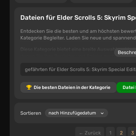
Dateien für Elder Scrolls 5: Skyrim Sp
Entdecken Sie die besten und am höchsten bewerte
Kategorie Begleiter. Laden Sie neue und spannend
Diese Kategorie bietet eine breite Auswahl an Mods 
Beschre
denen Sie Ihre Begleiter und Spieler nach Ihrem 
Kommentaren finden Sie leicht die beliebtesten u
Ob Sie einzigartige Charakterdesigns oder verbess
Fundgrube an Optionen für Elder Scrolls 5: Skyrim
Die besten Dateien in der Kategorie
Datei
Sortieren
← Zurück
1
2
3