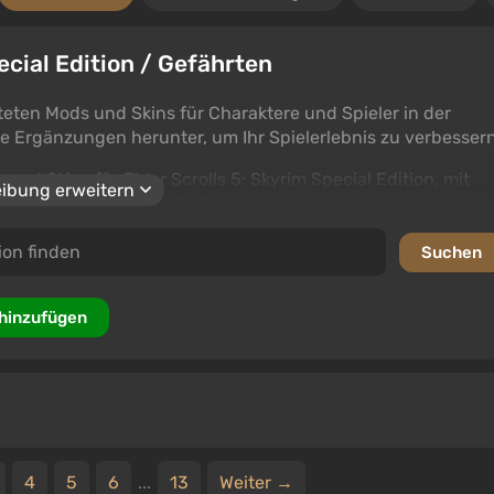
ecial Edition / Gefährten
ten Mods und Skins für Charaktere und Spieler in der
e Ergänzungen herunter, um Ihr Spielerlebnis zu verbessern
und Skins für Elder Scrolls 5: Skyrim Special Edition, mit
ibung erweitern
Stil anpassen können. Mit Benutzerbewertungen und
nd hochwertigsten Dateien zum Herunterladen.
erte Spielerfunktionen suchen, dieser Abschnitt bietet eine
 Special Edition-Enthusiasten.
 hinzufügen
4
5
6
...
13
Weiter →