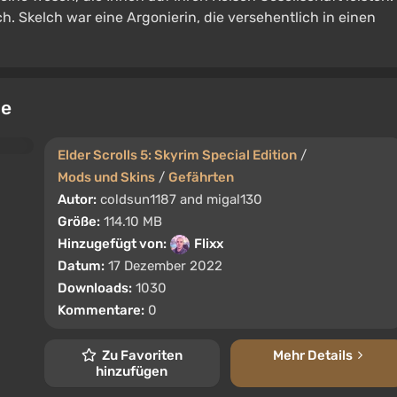
h. Skelch war eine Argonierin, die versehentlich in einen
ne
Elder Scrolls 5: Skyrim Special Edition
/
Mods und Skins
/
Gefährten
Autor:
coldsun1187 and migal130
Größe:
114.10 MB
Hinzugefügt von:
Flixx
Datum:
17 Dezember 2022
Downloads:
1030
Kommentare:
0
Zu Favoriten
Mehr Details
hinzufügen