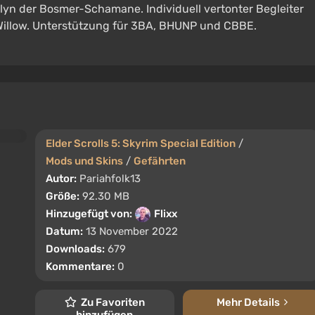
alyn der Bosmer-Schamane. Individuell vertonter Begleiter
Willow. Unterstützung für 3BA, BHUNP und CBBE.
.
Elder Scrolls 5: Skyrim Special Edition
/
Mods und Skins
/
Gefährten
Autor:
Pariahfolk13
Größe:
92.30 MB
Hinzugefügt von:
Flixx
Datum:
13 November 2022
Downloads:
679
Kommentare:
0
Zu Favoriten
Mehr Details