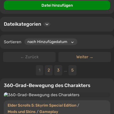
Verbesserungen oder Gameplay-Anpassungen, hier ist
Datei hinzufügen
der perfekte Ort, um Elder Scrolls 5: Skyrim Special
Edition nach Ihren Wünschen zu gestalten.
Dateikategorien
Sortieren
← Zurück
Weiter →
1
2
3
...
5
360-Grad-Bewegung des Charakters
Elder Scrolls 5: Skyrim Special Edition
/
Mods und Skins
/
Gameplay