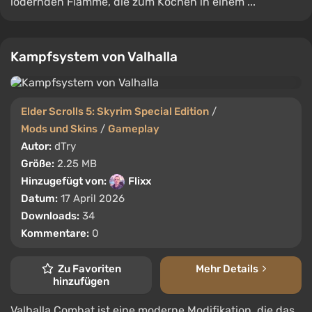
lodernden Flamme, die zum Kochen in einem ...
Kampfsystem von Valhalla
Elder Scrolls 5: Skyrim Special Edition
/
Mods und Skins
/
Gameplay
Autor:
dTry
Größe:
2.25 MB
Hinzugefügt von:
Flixx
Datum:
17 April 2026
Downloads:
34
Kommentare:
0
Zu Favoriten
Mehr Details
hinzufügen
Valhalla Combat ist eine moderne Modifikation, die das