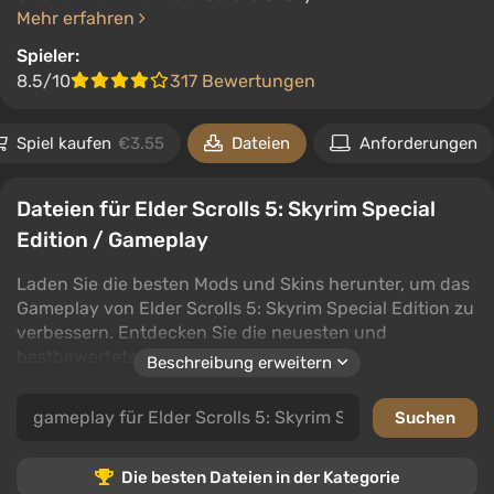
Mehr erfahren
Spieler:
8.5/10
317 Bewertungen
Spiel kaufen
€3.55
Dateien
Anforderungen
Dateien für Elder Scrolls 5: Skyrim Special
Edition / Gameplay
Laden Sie die besten Mods und Skins herunter, um das
Gameplay von Elder Scrolls 5: Skyrim Special Edition zu
verbessern. Entdecken Sie die neuesten und
bestbewerteten Dateien.
Beschreibung erweitern
In dieser Kategorie finden Sie eine große Auswahl an
Mods und Skins, die das Spielerlebnis bereichern.
Benutzer können Dateien herunterladen, Kommentare
hinterlassen und Inhalte bewerten. Ob grafische
Die besten Dateien in der Kategorie