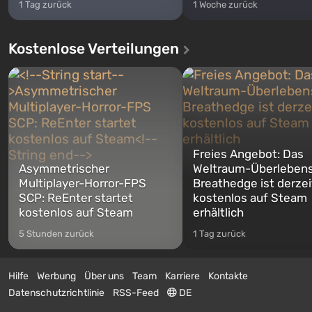
1 Tag zurück
1 Woche zurück
Kostenlose Verteilungen
Freies Angebot: Das
Asymmetrischer
Weltraum-Überlebens
Multiplayer-Horror-FPS
Breathedge ist derzei
SCP: ReEnter startet
kostenlos auf Steam
kostenlos auf Steam
erhältlich
5 Stunden zurück
1 Tag zurück
Hilfe
Werbung
Über uns
Team
Karriere
Kontakte
Datenschutzrichtlinie
RSS-Feed
DE