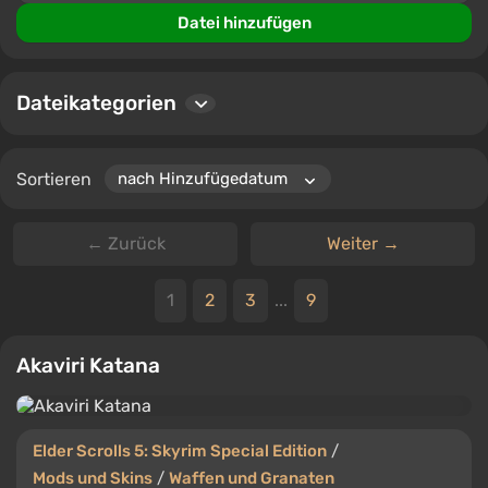
Nutzer können Dateien herunterladen, Kommentare
Datei hinzufügen
hinterlassen und bewerten, was anderen Spielern bei
der Auswahl der besten Ergänzungen hilft.
Dateikategorien
Sortieren
← Zurück
Weiter →
1
2
3
...
9
Akaviri Katana
Elder Scrolls 5: Skyrim Special Edition
/
Mods und Skins
/
Waffen und Granaten