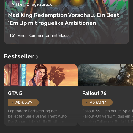
Artikel
2 Tage zurück
Mad King Redemption Vorschau. Ein Beat
’Em Up mit roguelike Ambitionen
Einen Kommentar hinterlassen
Bestseller
GTA 5
Fallout 76
Ab €3.99
Ab €0.17
Legendäre Fortsetzung der
Fallout 76 — ein neues Spiel
beliebten Serie Grand Theft Auto.
Fallout-Universum, das ein 
Der Schauplatz ist die Stadt Los
zu allen Teilen der Serie ist. 
Santos, die bereits in Grand Theft
Ereignisse beginnen im Vaul
Auto: San Andreas beliebt war. Zum
dem ersten unter den gebau