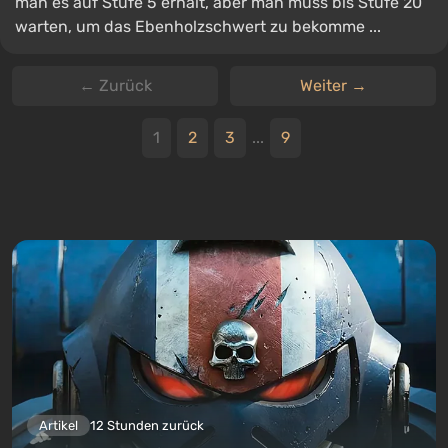
man es auf Stufe 5 erhält, aber man muss bis Stufe 20
warten, um das Ebenholzschwert zu bekomme ...
← Zurück
Weiter →
1
2
3
...
9
Artikel
12 Stunden zurück