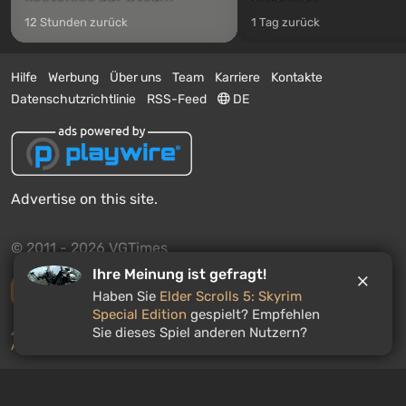
12 Stunden zurück
1 Tag zurück
Hilfe
Werbung
Über uns
Team
Karriere
Kontakte
Datenschutzrichtlinie
RSS-Feed
DE
Advertise on this site.
© 2011 - 2026 VGTimes
Ihre Meinung ist gefragt!
Vollständige Version
Haben Sie
Elder Scrolls 5: Skyrim
Special Edition
gespielt? Empfehlen
Push-Benachrichtigungen über Nachrichten:
deaktiviert
Sie dieses Spiel anderen Nutzern?
Aktivieren
WILLKOMMEN IM ROULETTE
3
Gewinne kostenlos