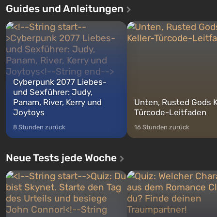
Guides und Anleitungen
ersten Mal erzählt das Spiel die
sollte laut den Plänen der Va
Geschichte von drei Charakteren:
Spezialisten das erste sein, 
Michael, Trevor und Franklin,
nach dem Abwurf von Ato
zwischen denen Sie jederzeit
auf Amerika geöffnet wird. De
wechse...
Cyberpunk 2077 Liebes-
und Sexführer: Judy,
Panam, River, Kerry und
Unten, Rusted Gods K
Joytoys
Türcode-Leitfaden
8 Stunden zurück
16 Stunden zurück
Neue Tests jede Woche