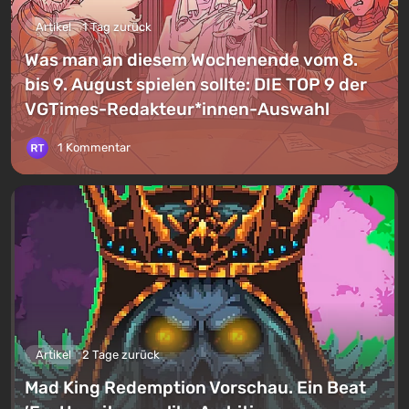
Artikel
1 Tag zurück
Was man an diesem Wochenende vom 8.
bis 9. August spielen sollte: DIE TOP 9 der
VGTimes-Redakteur*innen-Auswahl
1 Kommentar
Artikel
2 Tage zurück
Mad King Redemption Vorschau. Ein Beat