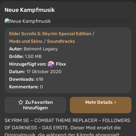
Neue Kampfmusik
Elder Scrolls 5: Skyrim Special Edition
/
Mods und Skins
/
Soundtracks
Autor:
Belmont Legacy
Größe:
1.50 MB
Hinzugefügt von:
Flixx
Datum:
17 Oktober 2020
Downloads:
618
Kommentare:
0
Zu Favoriten
Mehr Details
hinzufügen
SKYRIM SE – COMBAT THEME REPLACER – FOLLOWERS
OF DARKNESS – DAS ERSTE. Dieser Mod ersetzt die
Originalmusik, die während der Kämpfe abgespielt