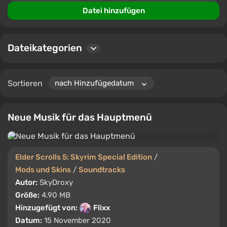
Benutzer können Kommentare und Bewertungen
Datei hinzufügen
hinterlassen, um anderen zu helfen, die besten Dateien
zu finden.
Dateikategorien
Sortieren
Neue Musik für das Hauptmenü
Elder Scrolls 5: Skyrim Special Edition
/
Mods und Skins
/
Soundtracks
Autor:
SkyDroxy
Größe:
4.90 MB
Hinzugefügt von:
Flixx
Datum:
15 November 2020