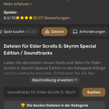
Mehr erfahren
Spieler:
8.5/10
317 Bewertungen
Spiel kaufen
€3.55
Dateien
Anforderungen
Dateien für Elder Scrolls 5: Skyrim Special
Edition / Soundtracks
Laden Sie die besten neuen Mods und Skins für Elder
Scrolls 5: Skyrim Special Edition in der Kategorie Klänge
und Soundtracks herunter. Entdecken Sie die Top-
Dateien für Ihr Spiel.
Beschreibung erweitern
Diese Kategorie bietet einzigartige
Klangmodifikationen, die Ihr Spielerlebnis verbessern.
Wählen Sie aus einer Vielzahl von Soundtracks, die dem
Spiel neuen Rhythmus und Atmosphäre verleihen.
Die besten Dateien in der Kategorie