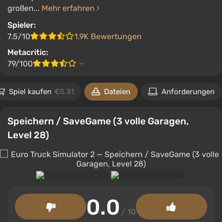
großen...
Mehr erfahren
Spieler:
7.5/10
1.9K Bewertungen
Metacritic:
79/100
Spiel kaufen
€5.31
Dateien
Anforderungen
Speichern / SaveGame (3 volle Garagen,
Level 28)
0.0
/ 10