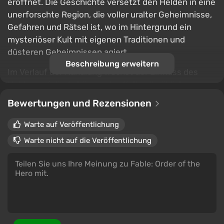
eröffnet. Die Geschichte versetzt den Helden in eine
unerforschte Region, die voller uralter Geheimnisse,
Gefahren und Rätsel ist, wo im Hintergrund ein
mysteriöser Kult mit eigenen Traditionen und
düsteren Geheimnissen agiert.
Beschreibung erweitern
Im Verlauf der Handlung wächst der Einfluss des
Helden auf die Anhänger des Kults allmählich,
wodurch er sich von einem zufälligen Teilnehmer der
Bewertungen und Rezensionen
Ereignisse zu einer Schlüsselperson der Organisation
entwickelt. Die getroffenen Entscheidungen
Warte auf Veröffentlichung
beeinflussen nicht nur das Schicksal des Kults
Warte nicht auf die Veröffentlichung
selbst, sondern auch die Art der durchgeführten
Rituale, die edel, grausam oder völlig unvorhersehbar
sein können.