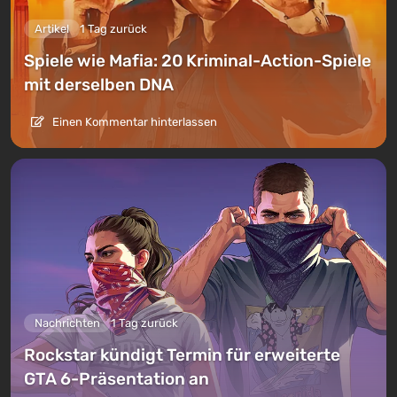
Artikel
1 Tag zurück
Spiele wie Mafia: 20 Kriminal-Action-Spiele
mit derselben DNA
Einen Kommentar hinterlassen
Nachrichten
1 Tag zurück
Rockstar kündigt Termin für erweiterte
GTA 6-Präsentation an