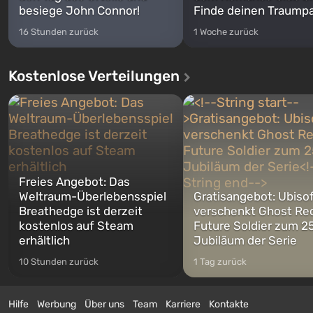
besiege John Connor!
Finde deinen Traumpa
16 Stunden zurück
1 Woche zurück
Kostenlose Verteilungen
Freies Angebot: Das
Weltraum-Überlebensspiel
Gratisangebot: Ubiso
Breathedge ist derzeit
verschenkt Ghost Re
kostenlos auf Steam
Future Soldier zum 25
erhältlich
Jubiläum der Serie
10 Stunden zurück
1 Tag zurück
Hilfe
Werbung
Über uns
Team
Karriere
Kontakte