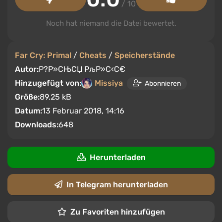
/ 10
Noch hat niemand die Datei bewertet.
Far Cry: Primal
/
Cheats
/
Speicherstände
Autor:
Р?Р»СЊСЏ РљР»С‹С€
Hinzugefügt von:
Missiya
Abonnieren
Größe:
89.25 kB
Datum:
13 Februar 2018, 14:16
Downloads:
648
Herunterladen
In Telegram herunterladen
Zu Favoriten hinzufügen