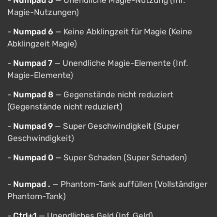
-
Numpad 5
— Unendliche Magie-Nutzung (Inf.
Magie-Nutzungen)
-
Numpad 6
— Keine Abklingzeit für Magie (Keine
Abklingzeit Magie)
-
Numpad 7
— Unendliche Magie-Elemente (Inf.
Magie-Elemente)
-
Numpad 8
— Gegenstände nicht reduziert
(Gegenstände nicht reduziert)
-
Numpad 9
— Super Geschwindigkeit (Super
Geschwindigkeit)
-
Numpad 0
— Super Schaden (Super Schaden)
-
Numpad .
— Phantom-Tank auffüllen (Vollständiger
Phantom-Tank)
-
Ctrl+1
— Unendliches Geld (Inf. Geld)