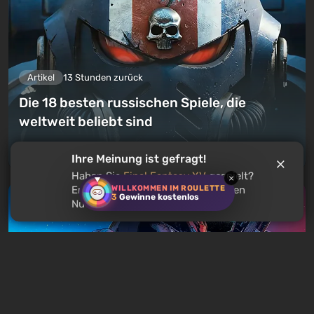
Artikel
13 Stunden zurück
Die 18 besten russischen Spiele, die
weltweit beliebt sind
Einen Kommentar hinterlassen
Ihre Meinung ist gefragt!
Haben Sie
Final Fantasy XV
gespielt?
×
WILLKOMMEN IM ROULETTE
Empfehlen Sie dieses Spiel anderen
3
Gewinne kostenlos
Nutzern?
Artikel
16 Stunden zurück