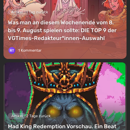
Artikel
1 Tag zurück
Was man an diesem Wochenende vom 8.
bis 9. August spielen sollte: DIE TOP 9 der
VGTimes-Redakteur*innen-Auswahl
1 Kommentar
Artikel
2 Tage zurück
Mad King Redemption Vorschau. Ein Beat