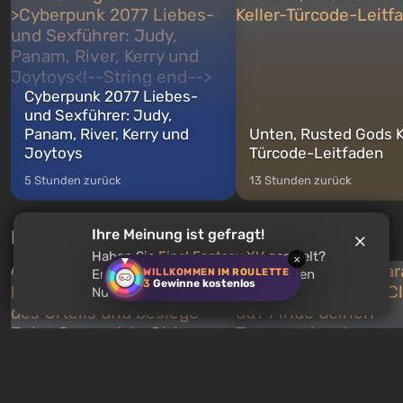
zwischen denen Sie jederzeit
auf Amerika geöffnet wird. De
wechse...
Cyberpunk 2077 Liebes-
und Sexführer: Judy,
Panam, River, Kerry und
Unten, Rusted Gods K
Joytoys
Türcode-Leitfaden
5 Stunden zurück
13 Stunden zurück
Neue Tests jede Woche
Ihre Meinung ist gefragt!
Haben Sie
Final Fantasy XV
gespielt?
×
WILLKOMMEN IM ROULETTE
Empfehlen Sie dieses Spiel anderen
3
Gewinne kostenlos
Nutzern?