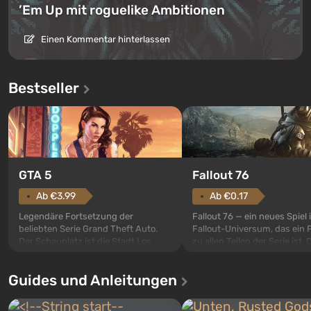
’Em Up mit roguelike Ambitionen
Einen Kommentar hinterlassen
Bestseller
GTA 5
Fallout 76
Ab €3.99
Ab €0.17
Legendäre Fortsetzung der
Fallout 76 — ein neues Spiel
beliebten Serie Grand Theft Auto.
Fallout-Universum, das ein 
Der Schauplatz ist die Stadt Los
zu allen Teilen der Serie ist. 
Santos, die bereits in Grand Theft
Ereignisse beginnen im Vaul
Auto: San Andreas beliebt war. Zum
dem ersten unter den gebau
Guides und Anleitungen
ersten Mal erzählt das Spiel die
sollte laut den Plänen der Va
Geschichte von drei Charakteren:
Spezialisten das erste sein, 
Michael, Trevor und Franklin,
nach dem Abwurf von Ato