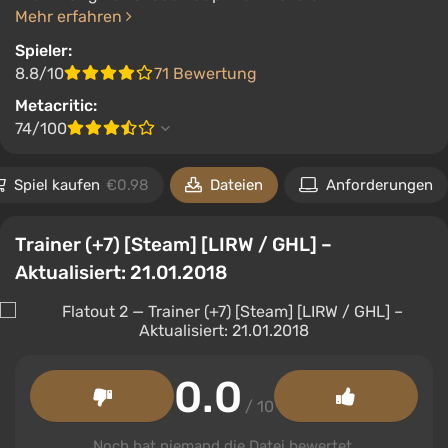
Mehr erfahren
Spieler:
8.8/10
71 Bewertung
Metacritic:
74/100
Spiel kaufen
€0.98
Dateien
Anforderungen
Trainer (+7) [Steam] [LIRW / GHL] –
Aktualisiert: 21.01.2018
0.0
/ 10
Noch hat niemand die Datei bewertet.