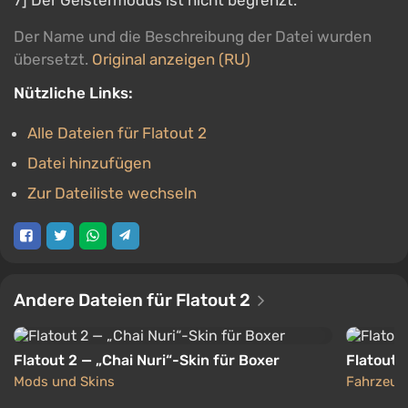
7] Der Geistermodus ist nicht begrenzt.
Der Name und die Beschreibung der Datei wurden
übersetzt.
Original anzeigen (RU)
Nützliche Links:
Alle Dateien für Flatout 2
Datei hinzufügen
Zur Dateiliste wechseln
Andere Dateien für Flatout 2
Flatout 2 — „Chai Nuri“-Skin für Boxer
Flatout 
Mods und Skins
Fahrzeug