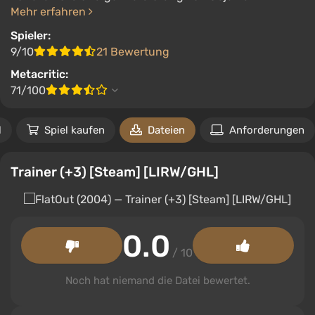
Mehr erfahren
Spieler:
9/10
21 Bewertung
Metacritic:
71/100
l
Spiel kaufen
Dateien
Anforderungen
Trainer (+3) [Steam] [LIRW/GHL]
0.0
/ 10
Noch hat niemand die Datei bewertet.