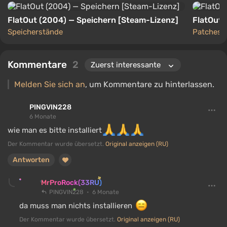
FlatOut (2004) — Speichern [Steam-Lizenz]
FlatOut 
Speicherstände
Patches
Kommentare
2
Melden Sie sich an
, um Kommentare zu hinterlassen.
PINGVIN228
6 Monate
wie man es bitte installiert
Der Kommentar wurde übersetzt.
Original anzeigen (RU)
Antworten
MrProRock(33RU)
PINGVIN228
6 Monate
da muss man nichts installieren
Der Kommentar wurde übersetzt.
Original anzeigen (RU)