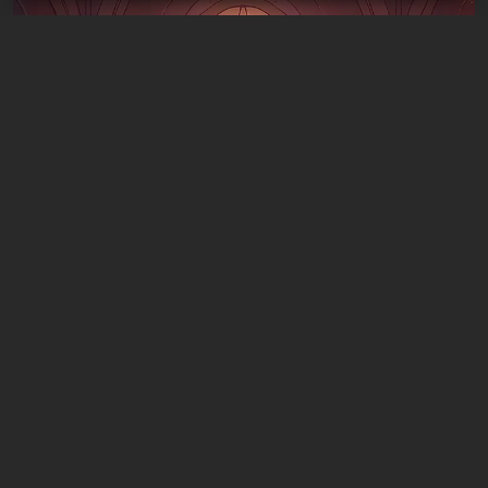
Artikel
5 Stunden zurück
Was man an diesem Wochenende vom 8.
bis 9. August spielen sollte: DIE TOP 9 der
VGTimes-Redakteur*innen-Auswahl
1 Kommentar