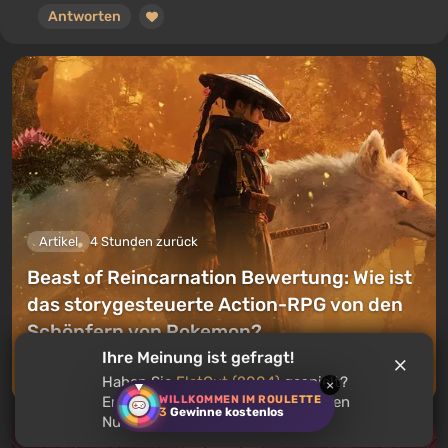
Antworten
Artikel
4 Stunden zurück
Beast of Reincarnation Bewertung: Wie ist
das storygesteuerte Action-RPG von den
Schöpfern von Pokemon?
Ihre Meinung ist gefragt!
Einen Kommentar hinterlassen
Haben Sie
FlatOut (2004)
gespielt?
×
WILLKOMMEN IM ROULETTE
Empfehlen Sie dieses Spiel anderen
3
Gewinne kostenlos
Nutzern?