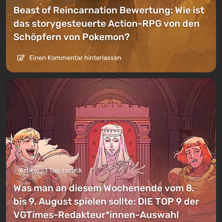
Beast of Reincarnation Bewertung: Wie ist
das storygesteuerte Action-RPG von den
Schöpfern von Pokemon?
Einen Kommentar hinterlassen
Artikel
1 Tag zurück
Was man an diesem Wochenende vom 8.
bis 9. August spielen sollte: DIE TOP 9 der
VGTimes-Redakteur*innen-Auswahl