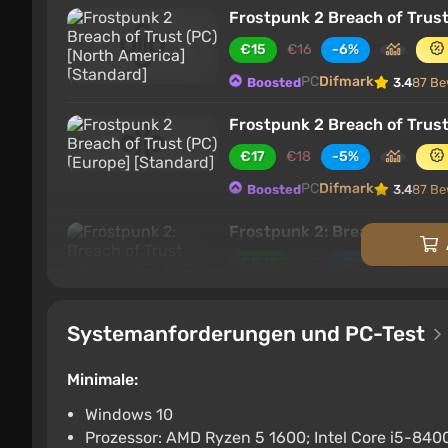
Frostpunk 2 Breach of Trust
€15
€16
-6%
PC
Difmark
Boosted
3.4
87 Be
Frostpunk 2 Breach of Trust
€17
€18
-5%
PC
Difmark
Boosted
3.4
87 Be
Frostpunk 2: Breach of Tr
€5.13
€5
-2%
PC
ggsel
4.2
457 Bewertungen
Systemanforderungen und PC-Test
Frostpunk 2: Breach of T
€5.69
Minimale:
PC
ggsel
4.2
457 Bewertungen
Windows 10
Prozessor: AMD Ryzen 5 1600; Intel Core i5-840
Frostpunk 2: Breach of Trus