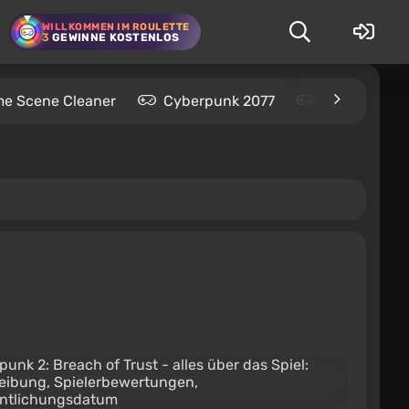
WILLKOMMEN IM ROULETTE
3
GEWINNE KOSTENLOS
me Scene Cleaner
Cyberpunk 2077
Kingdom Com