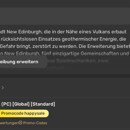
adt New Edinburgh, die in der Nähe eines Vulkans erbaut
 rücksichtslosen Einsatzes geothermischer Energie, die
 Gefahr bringt, zerstört zu werden. Die Erweiterung biete
von New Edinburgh, fünf einzigartige Gemeinschaften und
lerische Ereignisse, neue Spielmechaniken, zwei
eibung erweitern
e Gesetze und mehr enthüllt.
e
 (PC) [Global] [Standard]
m Promocode happysale
wertungen
Promo-Codes