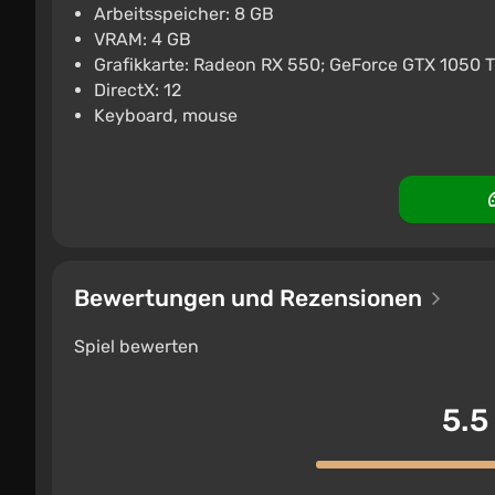
Arbeitsspeicher: 8 GB
€10.66
VRAM: 4 GB
Grafikkarte: Radeon RX 550; GeForce GTX 1050 T
PC
K4G
3.9
DirectX: 12
Keyboard, mouse
Bewertungen und Rezensionen
Spiel bewerten
5.5