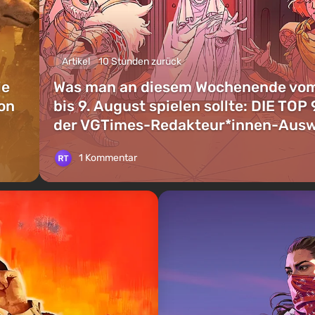
Artikel
10 Stunden zurück
ie
Was man an diesem Wochenende vom
on
bis 9. August spielen sollte: DIE TOP 
der VGTimes-Redakteur*innen-Aus
1 Kommentar