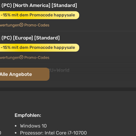
 (PC) [North America] [Standard]
-15% mit dem Promocode happysale
wertungen
Promo-Codes
 (PC) [Europe] [Standard]
-15% mit dem Promocode happysale
wertungen
Promo-Codes
ust STEAM GIFT AUTO RU+World
Alle Angebote
Unterstützung bei VGTimes
rust DLC Steam AUTODELIVERY RU/BY/KZ/UA
Empfohlen:
Unterstützung bei VGTimes
Windows 10
0
Prozessor: Intel Core i7-10700
t North America Steam Altergift (North America)