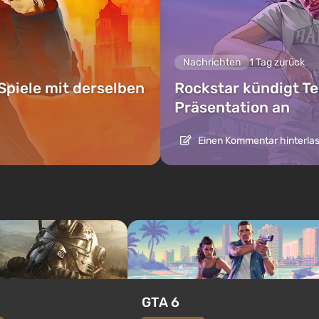
Nachrichten
1 Tag zurück
Spiele mit derselben
Rockstar kündigt Te
Präsentation an
Einen Kommentar hinterla
GTA 6