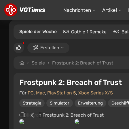
Nachrichten
Artikel
Spiele der Woche
Gothic 1 Remake
Bal
Erstellen
Spiele
Frostpunk 2: Breach of Trust
Frostpunk 2: Breach of Trust
Für
PC
,
Mac
,
PlayStation 5
,
Xbox Series X/S
Strategie
Simulator
Erweiterung
Geschäf