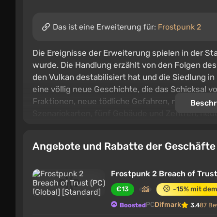
Das ist eine Erweiterung für:
Frostpunk 2
Die Ereignisse der Erweiterung spielen in der St
wurde. Die Handlung erzählt von den Folgen des
den Vulkan destabilisiert hat und die Siedlung in
eine völlig neue Geschichte, die das Schicksal 
Fraktionen, neue tödliche Gefahren, neue erzäh
Beschr
Szenariokarten, fünf Gebäude und Zentren, neu
Angebote und Rabatte der Geschäft
Frostpunk 2 Breach of Trust
€13
-15% mit de
PC
Difmark
Boosted
3.4
87 Be