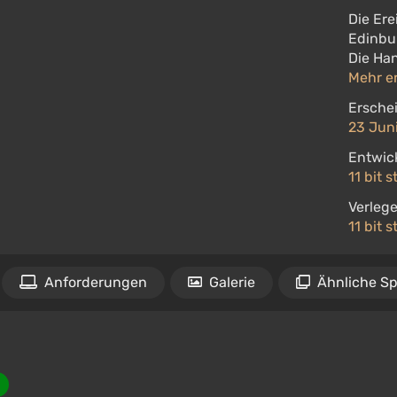
Die Ere
Edinbur
Die Han
Mehr e
Ersche
23 Juni
Entwick
11 bit 
Verlege
11 bit 
Anforderungen
Galerie
Ähnliche Sp