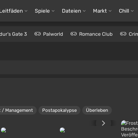
Leitfäden
Spiele
Dateien
Markt
Chill
dur's Gate 3
Palworld
Romance Club
Cri
t / Management
Postapokalypse
Überleben