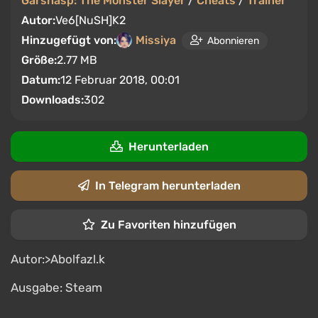
Garshasp: The Monster Slayer
/
Cheats
/
Trainer
Autor:
Ve6[NuSH]K2
Hinzugefügt von:
Missiya
Abonnieren
Größe:
2.77 MB
Datum:
12 Februar 2018, 00:01
Downloads:
302
Herunterladen
In Telegram herunterladen
Zu Favoriten hinzufügen
Autor:>Abolfazl.k
Ausgabe: Steam