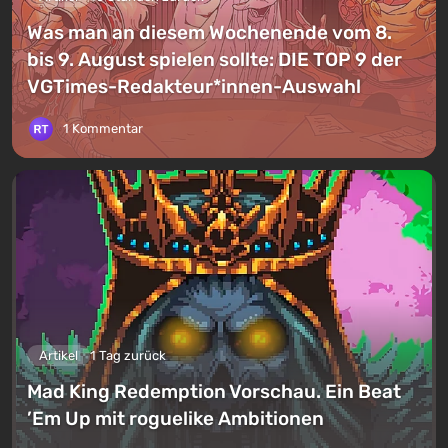
Was man an diesem Wochenende vom 8.
bis 9. August spielen sollte: DIE TOP 9 der
VGTimes-Redakteur*innen-Auswahl
1 Kommentar
Artikel
1 Tag zurück
Mad King Redemption Vorschau. Ein Beat
’Em Up mit roguelike Ambitionen