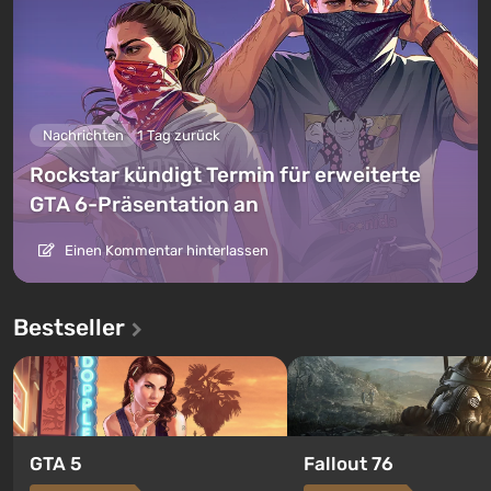
Nachrichten
1 Tag zurück
Rockstar kündigt Termin für erweiterte
GTA 6-Präsentation an
Einen Kommentar hinterlassen
Bestseller
GTA 5
Fallout 76