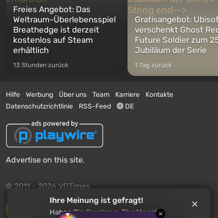
Freies Angebot: Das
Weltraum-Überlebensspiel
Gratisangebot: Ubiso
Breathedge ist derzeit
verschenkt Ghost Re
kostenlos auf Steam
Future Soldier zum 25
erhältlich
Jubiläum der Serie
13 Stunden zurück
1 Tag zurück
Hilfe
Werbung
Über uns
Team
Karriere
Kontakte
Datenschutzrichtlinie
RSS-Feed
DE
Advertise on this site.
© 2011 - 2026 VGTimes
Ihre Meinung ist gefragt!
Vollständige Version
Haben Sie
Garshasp: The Monster
×