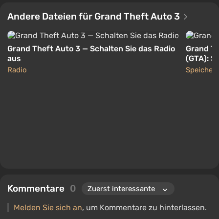
Andere Dateien für Grand Theft Auto 3
Grand Theft Auto 3 — Schalten Sie das Radio
Grand Th
aus
(GTA): S
des Spiel
Radio
Speicher
Beschrei
Kommentare
0
Melden Sie sich an
, um Kommentare zu hinterlassen.