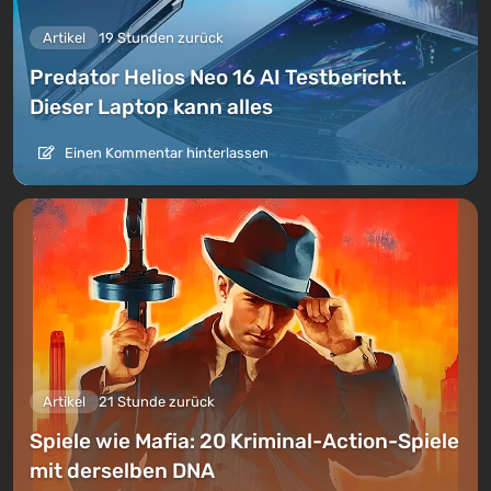
Artikel
19 Stunden zurück
Predator Helios Neo 16 AI Testbericht.
Dieser Laptop kann alles
Einen Kommentar hinterlassen
Artikel
21 Stunde zurück
Spiele wie Mafia: 20 Kriminal-Action-Spiele
mit derselben DNA