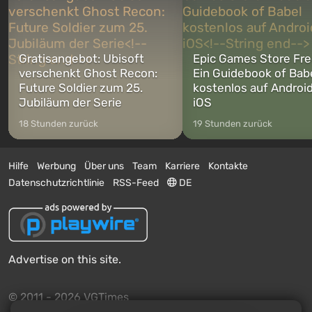
Gratisangebot: Ubisoft
Epic Games Store Fre
verschenkt Ghost Recon:
Ein Guidebook of Bab
Future Soldier zum 25.
kostenlos auf Androi
Jubiläum der Serie
iOS
18 Stunden zurück
19 Stunden zurück
Hilfe
Werbung
Über uns
Team
Karriere
Kontakte
Datenschutzrichtlinie
RSS-Feed
DE
Advertise on this site.
© 2011 - 2026 VGTimes