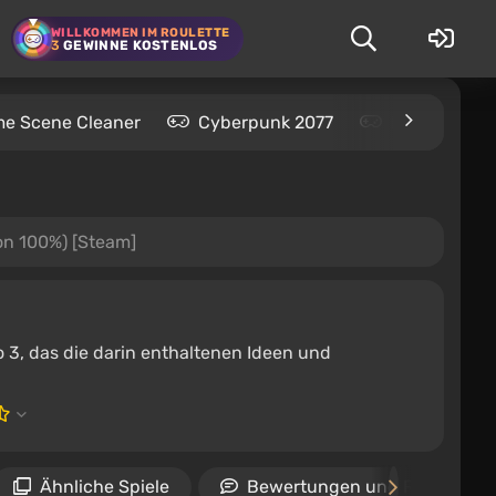
WILLKOMMEN IM ROULETTE
3
GEWINNE KOSTENLOS
me Scene Cleaner
Cyberpunk 2077
Kingdom Com
on 100%) [Steam]
o 3, das die darin enthaltenen Ideen und
Ähnliche Spiele
Bewertungen und Rezension