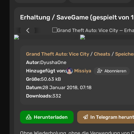
Erhaltung / SaveGame (gespielt von 
Grand Theft Auto: Vice City
/
Cheats
/
Speiche
Autor:
DyushaOne
Hinzugefügt von:
Missiya
Abonnieren
Größe:
50.63 kB
Datum:
28 Januar 2018, 07:18
Downloads:
332
Herunterladen
In Telegram herun
Ohne Wiederholung, ohne die Verwendung von Ch