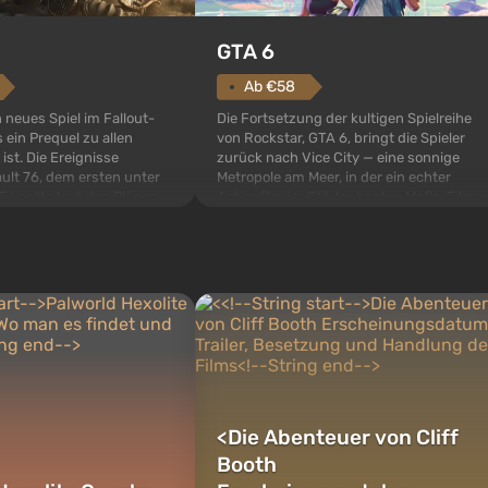
GTA 6
Ab €58
Die Fortsetzung der kultigen Spielreihe
n neues Spiel im Fallout-
von Rockstar, GTA 6, bringt die Spieler
 ein Prequel zu allen
zurück nach Vice City — eine sonnige
 ist. Die Ereignisse
Metropole am Meer, in der ein echter
ult 76, dem ersten unter
Actionfilm im Stil der besten Mafia-Filme
s sollte laut den Plänen
spielt. Im Mittelpunkt stehen Lucia und
pezialisten das erste sein,
Jason — ein Verbrecherpaar, das in
 Abwurf von Atombomben
ernsthafte Schwierigkeiten g...
ffnet wird. De...
<
Die Abenteuer von Cliff
Booth