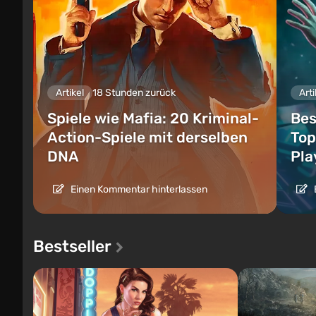
Artikel
18 Stunden zurück
Arti
Spiele wie Mafia: 20 Kriminal-
Bes
Action-Spiele mit derselben
Top
DNA
Pla
Einen Kommentar hinterlassen
Bestseller