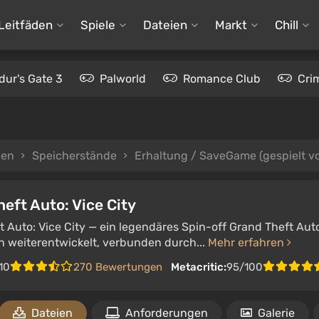
Leitfäden
Spiele
Dateien
Markt
Chill
dur's Gate 3
Palworld
Romance Club
Cri
ien
Speicherstände
Erhaltung / SaveGame (gespielt v
eft Auto: Vice City
 Auto: Vice City — ein legendäres Spin-off Grand Theft Aut
 weiterentwickelt, verbunden durch...
Mehr erfahren
10
270 Bewertungen
Metacritic:
95/100
Dateien
Anforderungen
Galerie