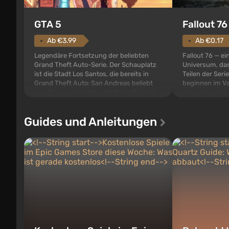
GTA 5
Fallout 76
Ab €3.99
Ab €0.17
Legendäre Fortsetzung der beliebten
Fallout 76 — ei
Grand Theft Auto-Serie. Der Schauplatz
Universum, das
ist die Stadt Los Santos, die bereits in
Teilen der Serie
Grand Theft Auto: San Andreas beliebt
beginnen im Va
war. Zum ersten Mal erzählt das Spiel die
den gebauten. E
Geschichte von gleich drei Charakteren:
der Vault-Tec-S
Michael, Trevor und Franklin, zwischen
das nach dem
Guides und Anleitungen
denen Sie jederzeit...
auf Amerika geö