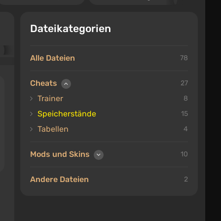
Dateikategorien
Alle Dateien
78
Cheats
27
Trainer
8
Speicherstände
15
Tabellen
4
Mods und Skins
10
Andere Dateien
2