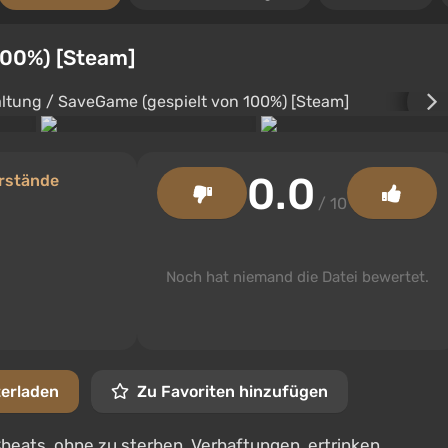
100%) [Steam]
0.0
rstände
/ 10
Noch hat niemand die Datei bewertet.
terladen
Zu Favoriten hinzufügen
eats, ohne zu sterben, Verhaftungen, ertrinken.