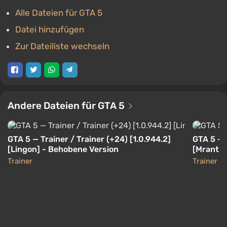
Alle Dateien für GTA 5
Datei hinzufügen
Zur Dateiliste wechseln
Andere Dateien für GTA 5
GTA 5 — Trainer / Trainer (+24) [1.0.944.2]
GTA 5 — T
[Lingon] - Behobene Version
[Mrantif
Trainer
Trainer