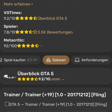
Mehr erfahren
VGTimes:
9.2/10
Überblick GTA 5
Spieler:
7.8/10
3.5K Bewertungen
Metacritic:
92/100
Spiel kaufen
€3.99
Dateien
Anforderungen
Überblick GTA 5
9.2/10
Lesen →
Trainer / Trainer (+19) [1.0 - 20171212] [Fling]