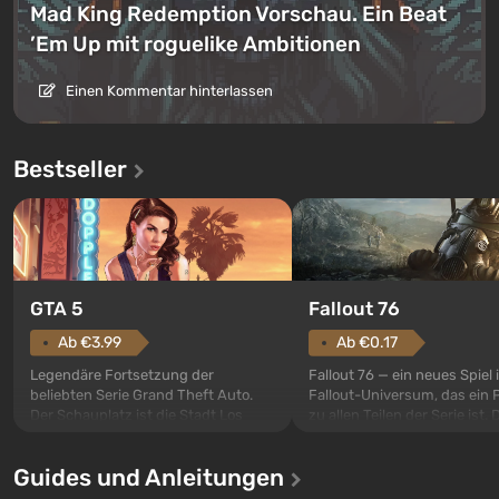
Mad King Redemption Vorschau. Ein Beat
’Em Up mit roguelike Ambitionen
Einen Kommentar hinterlassen
Bestseller
GTA 5
Fallout 76
Ab €3.99
Ab €0.17
Legendäre Fortsetzung der
Fallout 76 — ein neues Spiel
beliebten Serie Grand Theft Auto.
Fallout-Universum, das ein 
Der Schauplatz ist die Stadt Los
zu allen Teilen der Serie ist. 
Santos, die bereits in Grand Theft
Ereignisse beginnen im Vaul
Auto: San Andreas beliebt war. Zum
dem ersten unter den gebau
Guides und Anleitungen
ersten Mal erzählt das Spiel die
sollte laut den Plänen der Va
Geschichte von drei Charakteren:
Spezialisten das erste sein, 