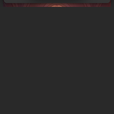
Artikel
16 Stunden zurück
Was man an diesem Wochenende vom 8.
bis 9. August spielen sollte: DIE TOP 9 der
VGTimes-Redakteur*innen-Auswahl
1 Kommentar