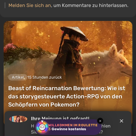
Melden Sie sich an
, um Kommentare zu hinterlassen.
Artikel
15 Stunden zurück
Beast of Reincarnation Bewertung: Wie ist
das storygesteuerte Action-RPG von den
Schöpfern von Pokemon?
Einen Kommentar hinterlassen
Ihre Meinung ist gefragt!
×
WILLKOMMEN IM ROULETTE
Haben Sie
GTA 5
gespielt? Empfehlen
3
Gewinne kostenlos
Sie dieses Spiel anderen Nutzern?