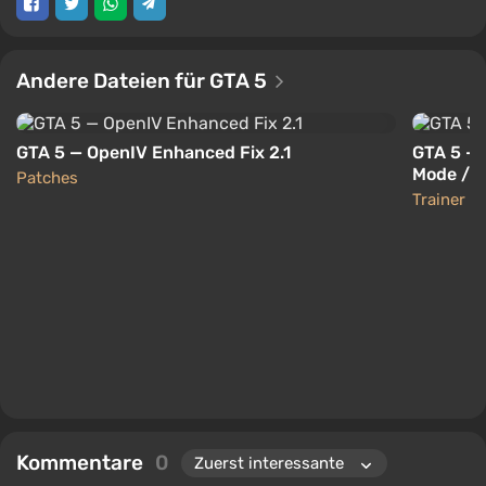
Andere Dateien für GTA 5
GTA 5 — OpenIV Enhanced Fix 2.1
GTA 5 — 
Mode / C
Patches
Trainer V
Trainer
Kommentare
0