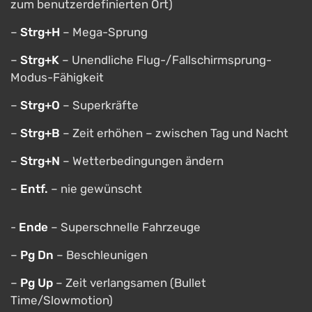
zum benutzerdefinierten Ort)
–
Strg+H
– Mega-Sprung
–
Strg+K
– Unendliche Flug-/Fallschirmsprung-
Modus-Fähigkeit
–
Strg+O
– Superkräfte
–
Strg+B
– Zeit erhöhen – zwischen Tag und Nacht
–
Strg+N
– Wetterbedingungen ändern
–
Entf.
– nie gewünscht
-
Ende
– Superschnelle Fahrzeuge
–
Pg Dn
– Beschleunigen
–
Pg Up
– Zeit verlangsamen (Bullet
Time/Slowmotion)