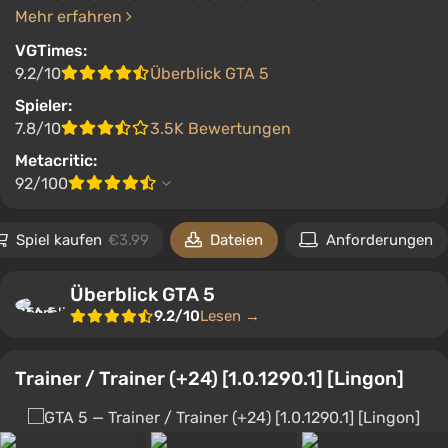
Mehr erfahren
VGTimes:
9.2/10
Überblick GTA 5
Spieler:
7.8/10
3.5K Bewertungen
Metacritic:
92/100
Spiel kaufen
€3.99
Dateien
Anforderungen
Überblick GTA 5
9.2/10
Lesen →
Trainer / Trainer (+24) [1.0.1290.1] [Lingon]