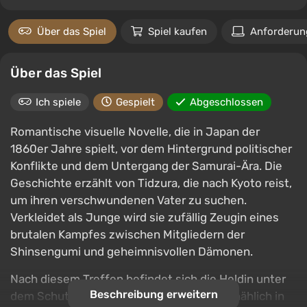
Über das Spiel
Spiel kaufen
Anforderun
Über das Spiel
Ich spiele
Gespielt
Abgeschlossen
Romantische visuelle Novelle, die in Japan der
1860er Jahre spielt, vor dem Hintergrund politischer
Konflikte und dem Untergang der Samurai-Ära. Die
Geschichte erzählt von Tidzura, die nach Kyoto reist,
um ihren verschwundenen Vater zu suchen.
Verkleidet als Junge wird sie zufällig Zeugin eines
brutalen Kampfes zwischen Mitgliedern der
Shinsengumi und geheimnisvollen Dämonen.
Nach diesem Treffen befindet sich die Heldin unter
Beschreibung erweitern
dem Schutz der Militärpolizei und wird allmählich in