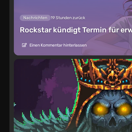
Nachrichten
19 Stunden zurück
Rockstar kündigt Termin für er
Einen Kommentar hinterlassen