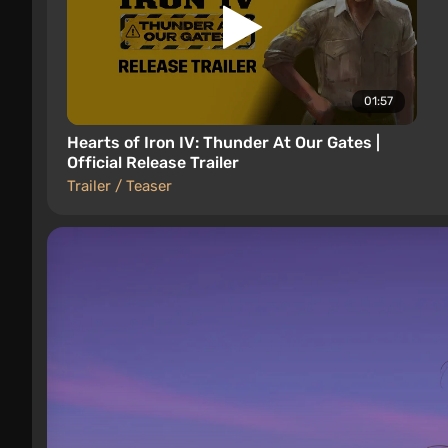
01:57
Hearts of Iron IV: Thunder At Our Gates |
Official Release Trailer
Trailer / Teaser