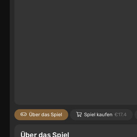
Über das Spiel
Spiel kaufen
€17.4
Über das Spiel