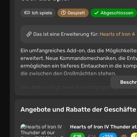
Ich spiele
Gespielt
Abgeschlossen
Das ist eine Erweiterung für:
Hearts of Iron 4
Ein umfangreiches Add-on, das die Möglichkeit
erweitert. Neue Kommandomechaniken, die Entwi
ermöglichen ein tieferes Eintauchen in die kompl
die zwischen den Großmächten stehen.
Beschr
Das Add-on fügt neue Entwicklungsmöglichkeiten
jedes eigene Staatsfoki erhält und die Möglichke
Australien kann eine Stütze der Alliierten im Pa
Angebote und Rabatte der Geschäft
Siam kann den Kampf der Imperien nutzen, um e
Schicksal des Landes im Kampf um Einfluss un
Hearts of Iron IV Thunder at
Die Erweiterung führt auch ein Militärhauptquar
€18
€24
-25%