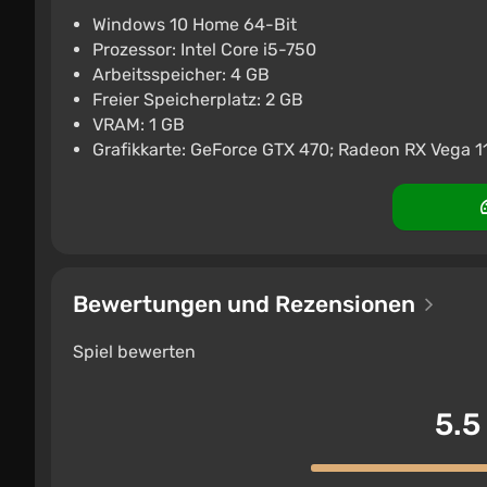
Windows 10 Home 64-Bit
PC
ggsel
4.2
457 Bewertungen
Prozessor: Intel Core i5-750
Hearts of Iron IV Thunder at
Arbeitsspeicher: 4 GB
Freier Speicherplatz: 2 GB
€17.4
-15% mit d
VRAM: 1 GB
PC
Wyrel
3.1
103 Bewertungen
Grafikkarte: GeForce GTX 470; Radeon RX Vega 1
Bewertungen und Rezensionen
Spiel bewerten
5.5