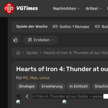
Nachrichten
Artikel
Spiele der Woche
Gothic 1 Remake
Bal
Erstellen
Spiele
Hearts of Iron 4: Thunder at our Ga
Hearts of Iron 4: Thunder at o
Für
PC
,
Mac
,
Linux
Strategie
Erweiterung
In Echtzeit
Draufsi