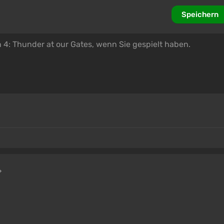
Speichern