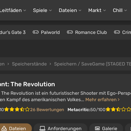
Leitfäden
Spiele
Dateien
Markt
Chill
dur's Gate 3
Palworld
Romance Club
Cri
en
Speicherstände
Speichern / SaveGame (STAGED TEIL #2
nt: The Revolution
The Revolution ist ein futuristischer Shooter mit Ego-Persp
en Kampf des amerikanischen Volkes...
Mehr erfahren
10
26 Bewertungen
Metacritic:
50/100
Dateien
Anforderungen
Galerie