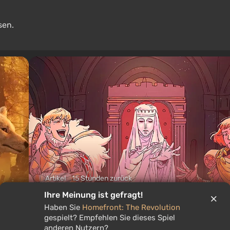
sen.
Artikel
15 Stunden zurück
Ihre Meinung ist gefragt!
ie
Was man an diesem Wochenende vom
Haben Sie
Homefront: The Revolution
on
bis 9. August spielen sollte: DIE TOP 
gespielt? Empfehlen Sie dieses Spiel
der VGTimes-Redakteur*innen-Aus
anderen Nutzern?