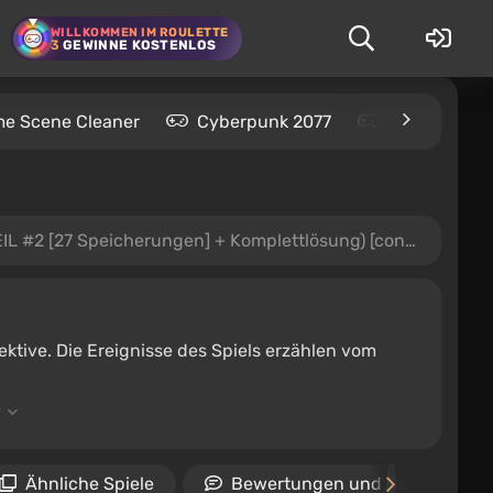
WILLKOMMEN IM ROULETTE
3
GEWINNE KOSTENLOS
me Scene Cleaner
Cyberpunk 2077
Kingdom Com
 [27 Speicherungen] + Komplettlösung) [condemned123]
ektive. Die Ereignisse des Spiels erzählen vom
Ähnliche Spiele
Bewertungen und Rezensionen