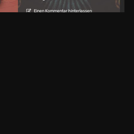
Einen Kommentar hinterlassen
rmin für erweiterte GTA 6-