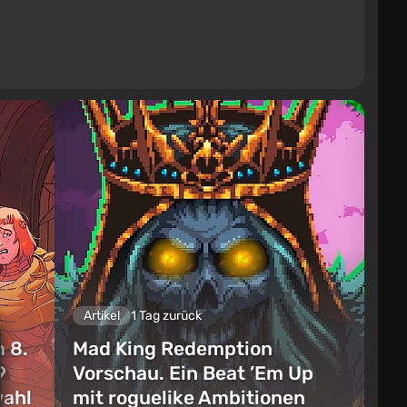
Artikel
1 Tag zurück
 8.
Mad King Redemption
9
Vorschau. Ein Beat ’Em Up
wahl
mit roguelike Ambitionen