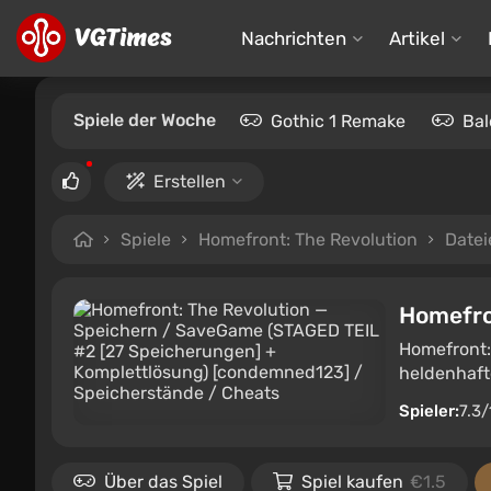
Nachrichten
Artikel
Spiele der Woche
Gothic 1 Remake
Bal
Erstellen
Spiele
Homefront: The Revolution
Datei
Homefro
Homefront: 
heldenhaft
Spieler:
7.3/
Über das Spiel
Spiel kaufen
€1.5