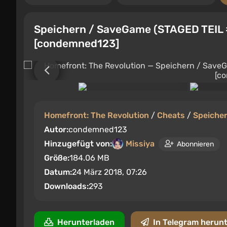
Speichern / SaveGame (STAGED TEIL 
[condemned123]
Homefront: The Revolution
/
Cheats
/
Speiche
Autor:
condemned123
Hinzugefügt von:
Missiya
Abonnieren
Größe:
184.06 MB
Datum:
24 März 2018, 07:26
Downloads:
293
Herunterladen
In Telegram herun