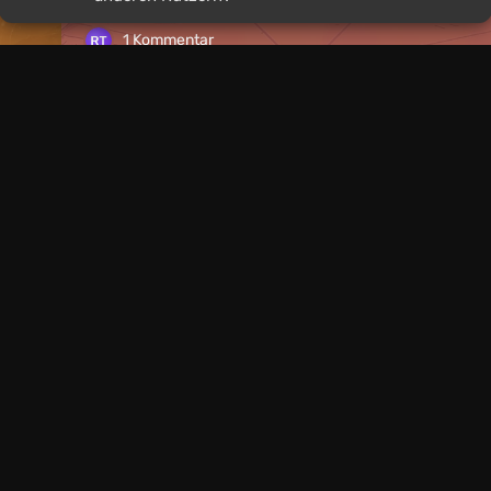
1 Kommentar
Nachrichten
1 Tag zurück
Spiele mit derselben
Rockstar kündigt Te
Präsentation an