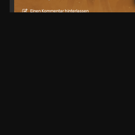
Einen Kommentar hinterlassen
Artikel
1 Tag zurück
Spiele wie Mafia: 20 Kriminal-Action-
DNA