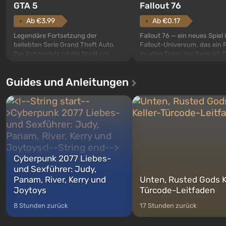
GTA 5
Fallout 76
Ab €3.99
Ab €0.17
Legendäre Fortsetzung der
Fallout 76 — ein neues Spiel
beliebten Serie Grand Theft Auto.
Fallout-Universum, das ein 
Der Schauplatz ist die Stadt Los
zu allen Teilen der Serie ist. 
Santos, die bereits in Grand Theft
Ereignisse beginnen im Vaul
Auto: San Andreas beliebt war. Zum
dem ersten unter den gebau
Guides und Anleitungen
ersten Mal erzählt das Spiel die
sollte laut den Plänen der Va
Geschichte von drei Charakteren:
Spezialisten das erste sein, 
Michael, Trevor und Franklin,
nach dem Abwurf von Ato
zwischen denen Sie jederzeit
auf Amerika geöffnet wird. De
wechse...
Cyberpunk 2077 Liebes-
und Sexführer: Judy,
Panam, River, Kerry und
Unten, Rusted Gods K
Joytoys
Türcode-Leitfaden
8 Stunden zurück
17 Stunden zurück