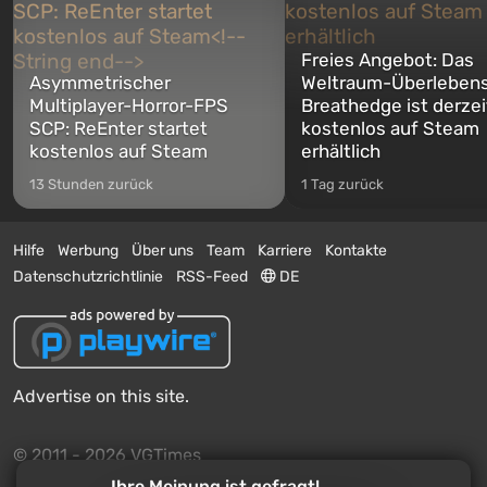
Freies Angebot: Das
Asymmetrischer
Weltraum-Überlebens
Multiplayer-Horror-FPS
Breathedge ist derzei
SCP: ReEnter startet
kostenlos auf Steam
kostenlos auf Steam
erhältlich
13 Stunden zurück
1 Tag zurück
Hilfe
Werbung
Über uns
Team
Karriere
Kontakte
Datenschutzrichtlinie
RSS-Feed
DE
Advertise on this site.
© 2011 - 2026 VGTimes
Ihre Meinung ist gefragt!