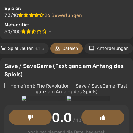
Spieler:
7.3/10
26 Bewertungen
Metacritic:
50/100
Spiel kaufen
€1.5
Dateien
Anforderungen
Save / SaveGame (Fast ganz am Anfang des
Spiels)
0.0
/ 10
Noch hat niemand die Datei bewertet.