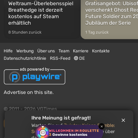
Weltraum-Überlebensspiel
Gratisangebot: Ubiso
Breathedge ist derzeit
verschenkt Ghost Re
kostenlos auf Steam
Future Soldier zum 25
erhältlich
Jubiläum der Serie
8 Stunden zurück
1 Tag zurück
Hilfe
Werbung
Über uns
Team
Karriere
Kontakte
Datenschutzrichtlinie
RSS-Feed
DE
Advertise on this site.
© 2011 - 2026 VGTimes
Ihre Meinung ist gefragt!
Vollständige Version
Warten Sie auf
Jujutsu Kaisen Rumble:
×
WILLKOMMEN IM ROULETTE
Survivaton
? Erzählen Sie, was Sie über
3
Gewinne kostenlos
Push-Benachrichtigungen über Nachrichten:
deaktiviert
das Spiel denken.