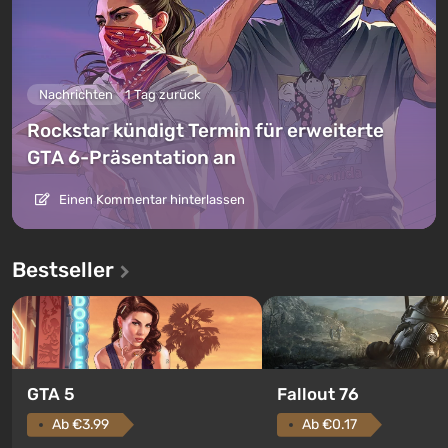
Nachrichten
1 Tag zurück
Rockstar kündigt Termin für erweiterte
GTA 6-Präsentation an
Einen Kommentar hinterlassen
Bestseller
GTA 5
Fallout 76
Ab €3.99
Ab €0.17