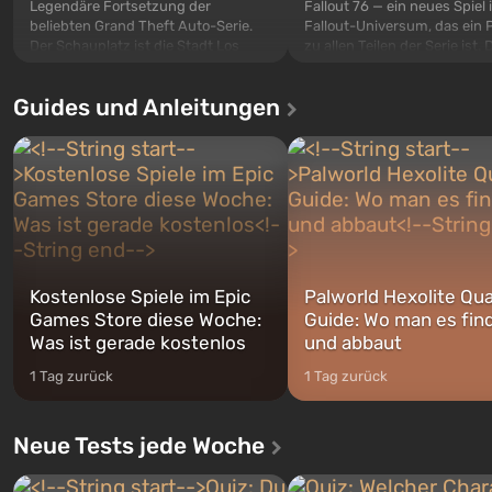
Legendäre Fortsetzung der
Fallout 76 — ein neues Spiel
beliebten Grand Theft Auto-Serie.
Fallout-Universum, das ein 
Der Schauplatz ist die Stadt Los
zu allen Teilen der Serie ist. 
Santos, die bereits in Grand Theft
Ereignisse beginnen im Vaul
Auto: San Andreas beliebt war. Zum
dem ersten unter den gebau
Guides und Anleitungen
ersten Mal erzählt das Spiel die
sollte laut den Plänen der Va
Geschichte von gleich drei
Spezialisten das erste sein, 
Charakteren: Michael, Trevor und
nach dem Abwurf von Ato
Franklin, zwischen denen Sie
auf Amerika geöffnet wird. De
jederzeit...
Kostenlose Spiele im Epic
Palworld Hexolite Qua
Games Store diese Woche:
Guide: Wo man es fin
Was ist gerade kostenlos
und abbaut
1 Tag zurück
1 Tag zurück
Neue Tests jede Woche