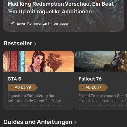
Mad King Redemption Vorschau. Ein Beat
’Em Up mit roguelike Ambitionen
Einen Kommentar hinterlassen
Bestseller
GTA 5
Fallout 76
Ab €3.99
Ab €0.17
Legendäre Fortsetzung der
Fallout 76 — ein neues Spiel
beliebten Serie Grand Theft Auto.
Fallout-Universum, das ein 
Der Schauplatz ist die Stadt Los
zu allen Teilen der Serie ist. 
Santos, die bereits in Grand Theft
Ereignisse beginnen im Vaul
Auto: San Andreas beliebt war. Zum
dem ersten unter den gebau
Guides und Anleitungen
ersten Mal erzählt das Spiel die
sollte laut den Plänen der Va
Geschichte von drei Charakteren:
Spezialisten das erste sein, 