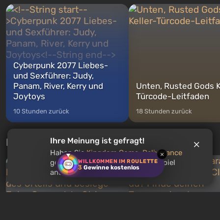
Michael, Trevor und Franklin,
nach dem Abwurf von Ato
zwischen denen Sie jederzeit
auf Amerika geöffnet wird. De
wechse...
Cyberpunk 2077 Liebes-
und Sexführer: Judy,
Panam, River, Kerry und
Unten, Rusted Gods K
Joytoys
Türcode-Leitfaden
10 Stunden zurück
18 Stunden zurück
Neue Tests jede Woche
Ihre Meinung ist gefragt!
Haben Sie
Kingdom Come: Deliverance
×
WILLKOMMEN IM ROULETTE
gespielt? Empfehlen Sie dieses Spiel
3
Gewinne kostenlos
anderen Nutzern?