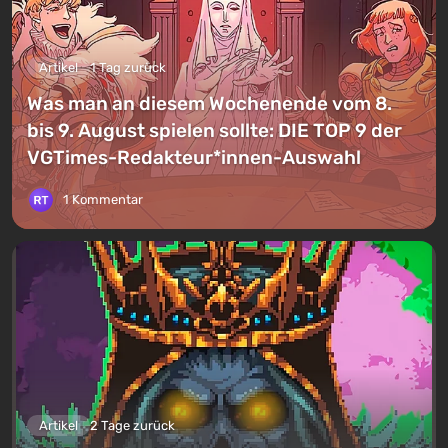
Artikel
1 Tag zurück
Was man an diesem Wochenende vom 8.
bis 9. August spielen sollte: DIE TOP 9 der
VGTimes-Redakteur*innen-Auswahl
1 Kommentar
Artikel
2 Tage zurück