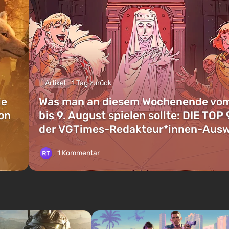
Artikel
1 Tag zurück
ie
Was man an diesem Wochenende vom
on
bis 9. August spielen sollte: DIE TOP 
der VGTimes-Redakteur*innen-Aus
1 Kommentar