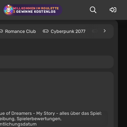
WILLKOMMEN IM ROULETTE
3
GEWINNE KOSTENLOS
Romance Club
Cyberpunk 2077
Kingdom Com