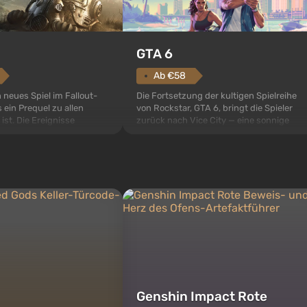
GTA 6
Ab €58
Die Fortsetzung der kultigen Spielreihe
n neues Spiel im Fallout-
von Rockstar, GTA 6, bringt die Spieler
 ein Prequel zu allen
zurück nach Vice City — eine sonnige
 ist. Die Ereignisse
Metropole am Meer, in der sich ein echter
ult 76, dem ersten unter
Actionfilm im Stil der besten Mafia-Filme
s sollte laut den Plänen
abspielt. Im Mittelpunkt stehen Lucia und
pezialisten das erste sein,
Jason — ein Verbrecherpaar, das in
 Abwurf von Atombomben
ernsthafte Schwierigk...
ffnet wird. De...
Genshin Impact Rote