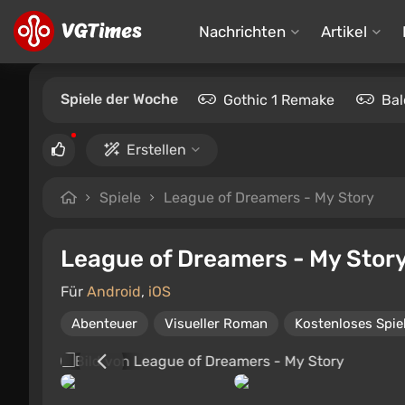
Nachrichten
Artikel
Spiele der Woche
Gothic 1 Remake
Bal
Erstellen
Spiele
League of Dreamers - My Story
League of Dreamers - My Stor
Für
Android
,
iOS
Abenteuer
Visueller Roman
Kostenloses Spie