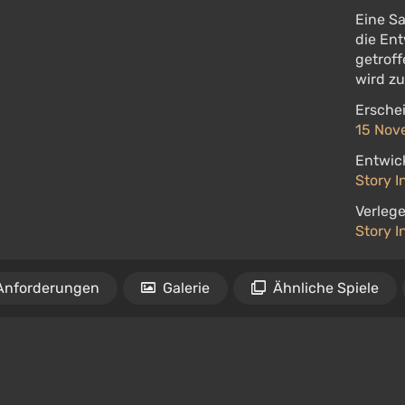
Eine Sa
die En
getrof
wird zu
Ersche
15 Nov
Entwick
Story 
Verlege
Story 
Anforderungen
Galerie
Ähnliche Spiele