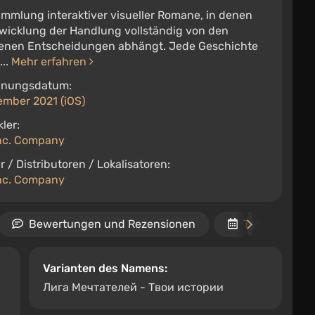
mmlung interaktiver visueller Romane, in denen
twicklung der Handlung vollständig von den
fenen Entscheidungen abhängt. Jede Geschichte
...
Mehr erfahren
inungsdatum:
ember 2021 (iOS)
ler:
Inc. Company
r / Distributoren / Lokalisatoren:
Inc. Company
Bewertungen und Rezensionen
Termine
Varianten des Namens:
Лига Мечтателей - Твои истории