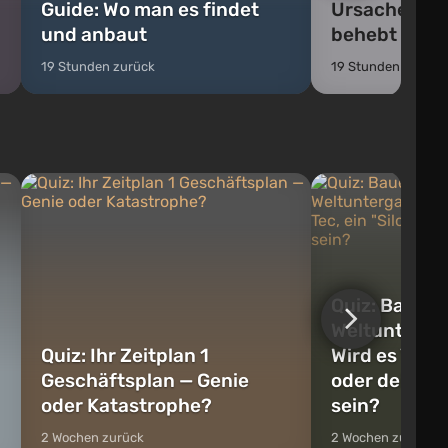
Guide: Wo man es findet
Ursachen un
und anbaut
behebt
19 Stunden zurück
19 Stunden zurück
Quiz: Baue e
Weltunterga
Quiz: Ihr Zeitplan 1
Wird es Vault
Geschäftsplan — Genie
oder dein T
oder Katastrophe?
sein?
2 Wochen zurück
2 Wochen zurück