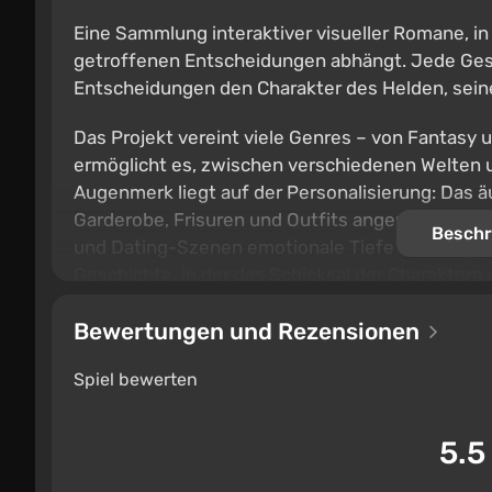
Eine Sammlung interaktiver visueller Romane, i
getroffenen Entscheidungen abhängt. Jede Gesch
Entscheidungen den Charakter des Helden, sein
Das Projekt vereint viele Genres – von Fantasy 
ermöglicht es, zwischen verschiedenen Welten
Augenmerk liegt auf der Personalisierung: Das 
Garderobe, Frisuren und Outfits angepasst wer
Beschr
und Dating-Szenen emotionale Tiefe hinzufügen.
Geschichte, in der das Schicksal der Charakter
gestaltet wird.
Bewertungen und Rezensionen
Spiel bewerten
5.5