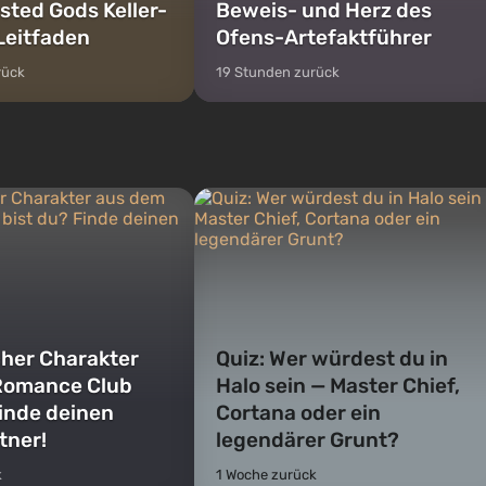
sted Gods Keller-
Beweis- und Herz des
Leitfaden
Ofens-Artefaktführer
rück
19 Stunden zurück
cher Charakter
Quiz: Wer würdest du in
Romance Club
Halo sein — Master Chief,
Finde deinen
Cortana oder ein
tner!
legendärer Grunt?
k
1 Woche zurück