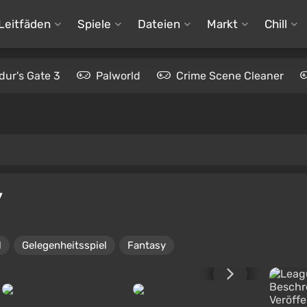
Leitfäden
Spiele
Dateien
Markt
Chill
dur's Gate 3
Palworld
Crime Scene Cleaner
y
l
Gelegenheitsspiel
Fantasy