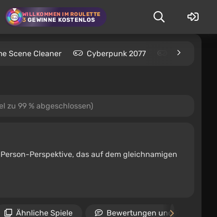
WILLKOMMEN IM ROULETTE
3
GEWINNE KOSTENLOS
me Scene Cleaner
Cyberpunk 2077
Kingdom Com
l zu 99 % abgeschlossen)
-Person-Perspektive, das auf dem gleichnamigen
Ähnliche Spiele
Bewertungen und Rezension