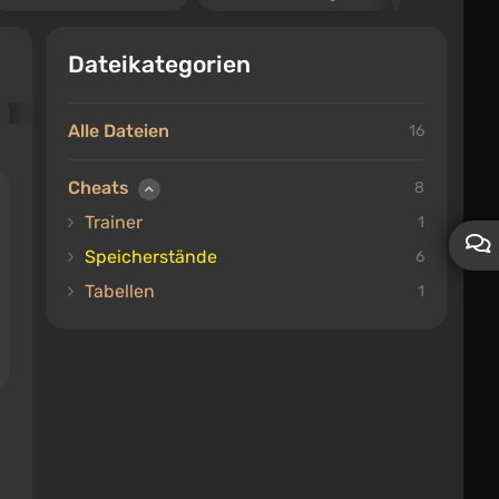
Dateikategorien
Alle Dateien
16
Cheats
8
Trainer
1
Speicherstände
6
Tabellen
1