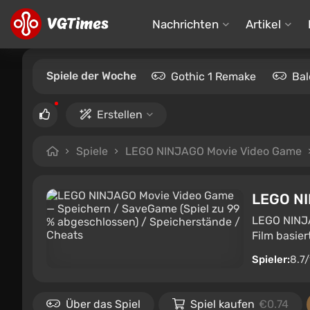
Nachrichten
Artikel
Spiele der Woche
Gothic 1 Remake
Bal
Erstellen
Spiele
LEGO NINJAGO Movie Video Game
LEGO NI
LEGO NINJA
Film basier
Spieler:
8.7
Über das Spiel
Spiel kaufen
€0.74