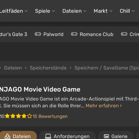
Leitfäden
Spiele
Dateien
Markt
Chill
dur's Gate 3
Palworld
Romance Club
Cri
Dateien
Speicherstände
Speichern / SaveGame (Spie
NJAGO Movie Video Game
GO Movie Video Game ist ein Arcade-Actionspiel mit Third
t. Sie müssen sich an die Rolle Ihrer...
Mehr erfahren
/10
15 Bewertungen
Dateien
Anforderungen
Galerie