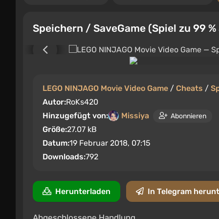
Speichern / SaveGame (Spiel zu 99 %
LEGO NINJAGO Movie Video Game
/
Cheats
/
S
Autor:
RoKs420
Hinzugefügt von:
Missiya
Abonnieren
Größe:
27.07 kB
Datum:
19 Februar 2018, 07:15
Downloads:
792
Herunterladen
In Telegram herun
Abgeschlossene Handlung