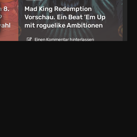
 8.
Mad King Redemption
9
Vorschau. Ein Beat ’Em Up
wahl
mit roguelike Ambitionen
Einen Kommentar hinterlassen