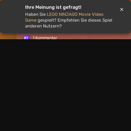
Ihre Meinung ist gefragt!
ie
Was man an diesem Wochenende vom
Haben Sie
LEGO NINJAGO Movie Video
on
bis 9. August spielen sollte: DIE TOP 
Game
gespielt? Empfehlen Sie dieses Spiel
der VGTimes-Redakteur*innen-Aus
anderen Nutzern?
1 Kommentar
Nachrichten
1 Tag zurück