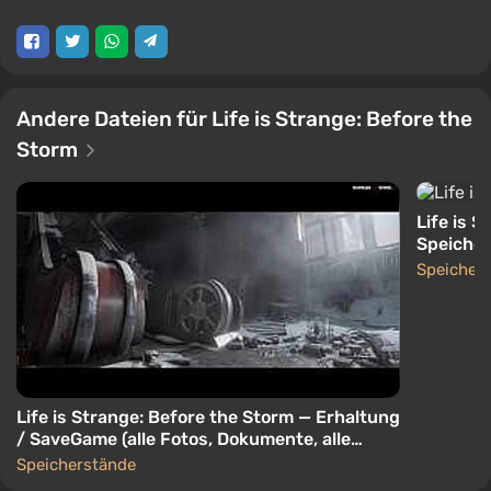
Andere Dateien für Life is Strange: Before the
Storm
Life is 
Speicher
geöffnet
Speicher
Life is Strange: Before the Storm — Erhaltung
/ SaveGame (alle Fotos, Dokumente, alle
Episoden sind geöffnet)
Speicherstände