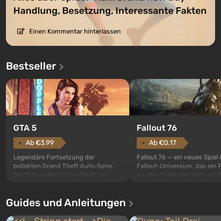
Handlung, Besetzung, Interessante Fakten
Einen Kommentar hinterlassen
Bestseller
GTA 5
Fallout 76
Ab €3.99
Ab €0.17
Legendäre Fortsetzung der
Fallout 76 — ein neues Spiel
beliebten Grand Theft Auto-Serie.
Fallout-Universum, das ein 
Der Schauplatz ist die Stadt Los
zu allen Teilen der Serie ist. 
Santos, die bereits in Grand Theft
Ereignisse beginnen im Vaul
Auto: San Andreas beliebt war. Zum
dem ersten unter den gebau
Guides und Anleitungen
ersten Mal erzählt das Spiel die
sollte laut den Plänen der Va
Geschichte von gleich drei
Spezialisten das erste sein, 
Charakteren: Michael, Trevor und
nach dem Abwurf von Ato