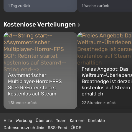
1 Tag zurück
1 Woche zurück
Kostenlose Verteilungen
Freies Angebot: Das
Asymmetrischer
Weltraum-Überlebens
Multiplayer-Horror-FPS
Breathedge ist derzei
SCP: ReEnter startet
kostenlos auf Steam
kostenlos auf Steam
erhältlich
1 Stunde zurück
22 Stunden zurück
Hilfe
Werbung
Über uns
Team
Karriere
Kontakte
Datenschutzrichtlinie
RSS-Feed
DE